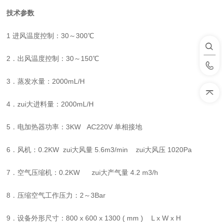
技术参数
1
进风温度控制：
30
～
300
℃
2
．出风温度控制：
30
～
150
℃
3
．蒸发水量：
2000mL/H
4
．zui大进料量：
2000mL/H
5
．电加热器功率：
3KW AC220V
单相接地
6
．风机：
0.2KW
zui大风量
5.6m3/min
zui大风压
1020Pa
7
．空气压缩机：
0.2KW
zui大产气量
4.2 m3/h
8
．压缩空气工作压力：
2
～
3Bar
9
．设备外形尺寸：
800 x 600 x 1300 ( mm ) L x W x H