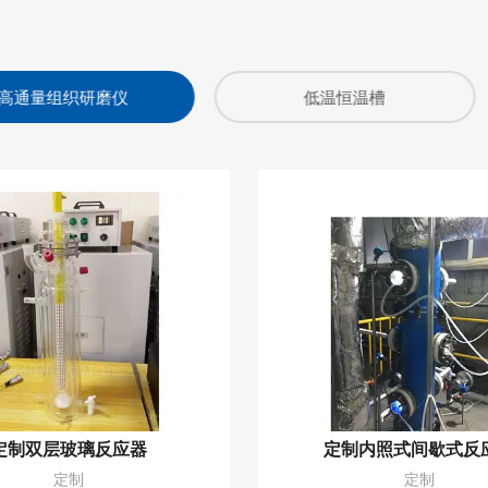
低温恒温槽
冷冻干燥机
定制双层玻璃反应器
定制内照式间歇式反
定制
定制