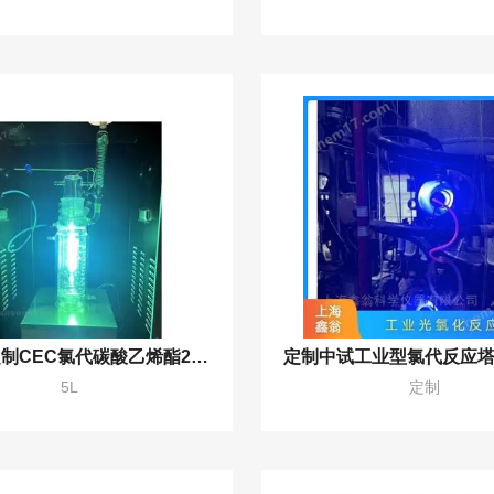
5L生产定制CEC氯代碳酸乙烯酯2L光氯化反应器
5L
定制