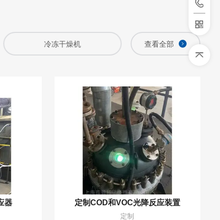
固相萃取装置
查看全部
氮吹仪
应器
定制COD和VOC光降反应装置
定制