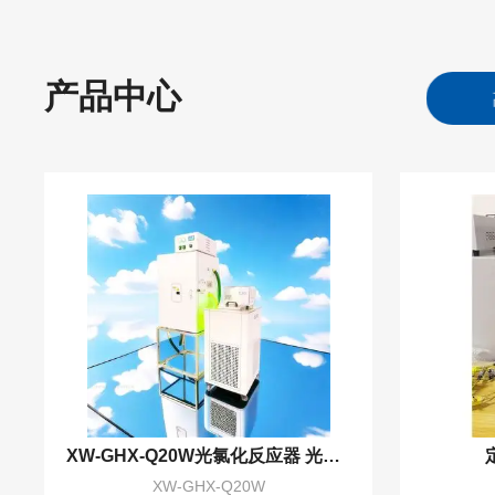
产品中心
燥机
高通量组织研磨仪
XW-GHX-Q20W光氯化反应器 光溴化 光氧化 光氯代反应
XW-GHX-Q20W