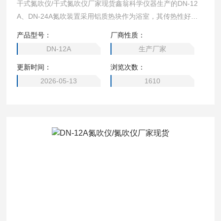
干式氮吹仪/干式氮吹仪厂家现货鑫翁科学仪器生产的DN-12
A、DN-24A氮吹装置采用铝质热块作为浴室，其传热性好，
传热均匀，有利于快速加热和快速温控。将氮气吹到样品表
产品型号：
厂商性质：
面，实现液体样品的无氧浓缩。吹管互相独立，不会引起交叉
DN-12A
生产厂家
污染。●DN系列干式氮吹有多种加热快可以选择，包括不同孔
更新时间：
浏览次数：
数和不同孔径。
2026-05-13
1610