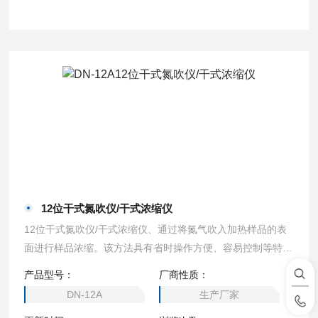
12位干式氮吹仪/干式浓缩仪
12位干式氮吹仪/干式浓缩仪、通过将氮气吹入加热样品的表
面进行样品浓缩。该方法具有省时操作方便、容易控制等特
点，可很快得到预期的结果。该技术采用固相萃取前处理技术
产品型号：
厂商性质：
代替传统的液相萃取和层析技术，使样品得到迅速分离、净
DN-12A
生产厂家
化。