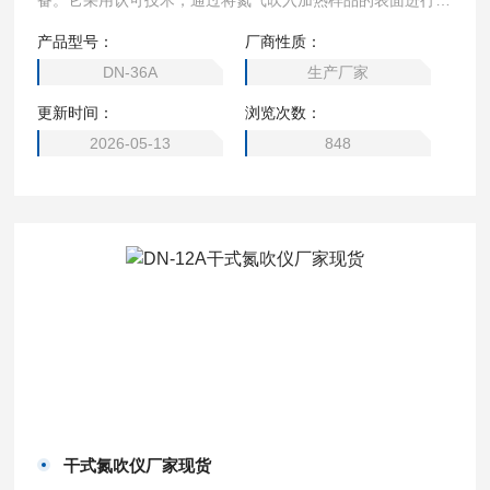
备。它采用认可技术，通过将氮气吹入加热样品的表面进行样
品浓缩。该方法具有省时操作方便、容易控制等特点，可很快
产品型号：
厂商性质：
得到预期的结果。该技术采用固相萃取前处理技术代替传统的
DN-36A
生产厂家
液相萃取和层析技术。
更新时间：
浏览次数：
2026-05-13
848
干式氮吹仪厂家现货