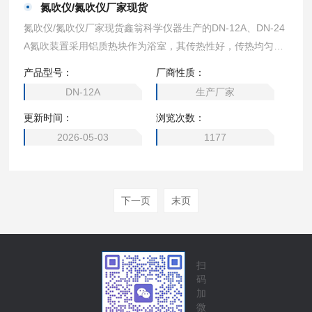
氮吹仪/氮吹仪厂家现货
氮吹仪/氮吹仪厂家现货鑫翁科学仪器生产的DN-12A、DN-24
A氮吹装置采用铝质热块作为浴室，其传热性好，传热均匀，
有利于快速加热和快速温控。将氮气吹到样品表面，实现液体
产品型号：
厂商性质：
样品的无氧浓缩。吹管互相独立，不会引起交叉污染。 ●DN
DN-12A
生产厂家
系列干式氮吹有多种加热快可以选择，包括不同孔数和不同孔
更新时间：
浏览次数：
径。
2026-05-03
1177
下一页
末页
扫
码
加
微