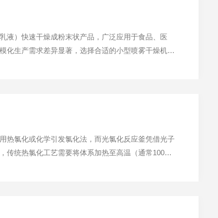
乳液）快速干燥成粉末状产品，广泛应用于食品、医
模化生产需求差异显著，选择合适的小型喷雾干燥机需
，避免因选型不当导致样品损耗、设备损坏或实验效率
用热氯化或化学引发氯化法，而光氯化反应釜凭借光子
，传统热氯化工艺需要将体系加热至高温（通常100℃
化反应釜则利用特定波长的紫外光或可见光作为激发