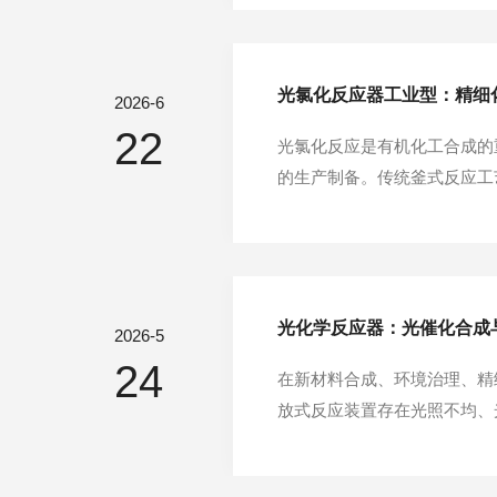
触发氯代自由基反应。设备运
光氯化反应器工业型：精细
2026-6
22
光氯化反应是有机化工合成的
的生产制备。传统釜式反应工
是针对量产场景研发的专用化
反应器工业型的核心优势，在
光化学反应器：光催化合成
2026-5
24
在新材料合成、环境治理、精
放式反应装置存在光照不均、
精细化科研与标准化量产需求
可模拟各类光照环境，稳定驱