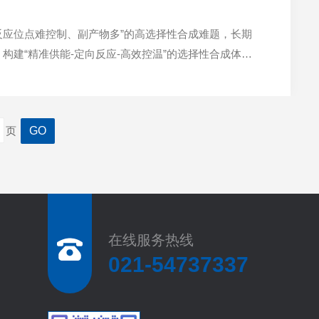
反应位点难控制、副产物多”的高选择性合成难题，长期
建“精准供能-定向反应-高效控温”的选择性合成体
的光解与底物分子的激发是光氯化反应的核心启动步
页
在线服务热线
021-54737337