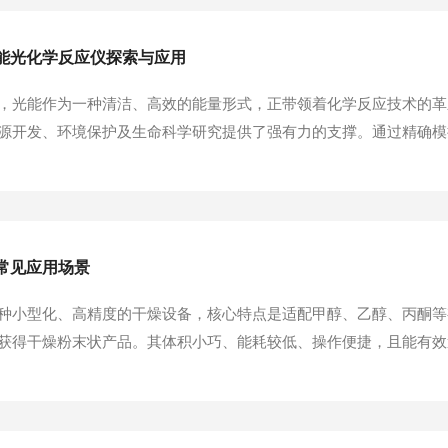
能光化学反应仪探索与应用
，光能作为一种清洁、高效的能量形式，正带领着化学反应技术的革
源开发、环境保护及生命科学研究提供了强有力的支撑。通过精确模
通往未知化学世界的大门。核心构造与工作原理多功能光化学反应仪
复的实验环境。其工作原理基于光能激发分子中的电子跃迁，...
常见应用场景
种小型化、高精度的干燥设备，核心特点是适配甲醇、乙醇、丙酮等
获得干燥粉末状产品。其体积小巧、能耗较低、操作便捷，且能有效
食品、新材料、实验室研发等多个领域。以下结合设备特性，详细解析
物与生物制剂干燥医药领域是有机溶剂小型喷雾干燥机的...