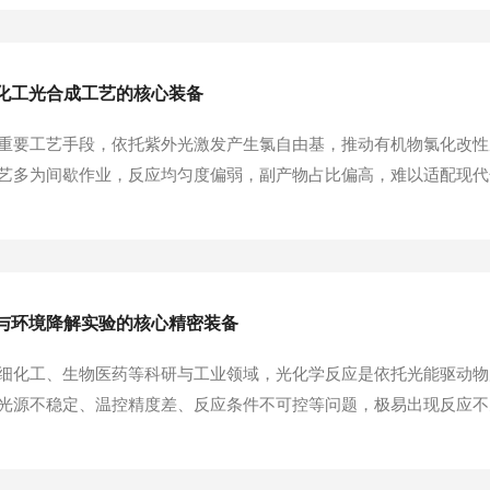
行时，反应器内部的光源系统释放紫外光或可见光，照射腔体...
化工光合成工艺的核心装备
重要工艺手段，依托紫外光激发产生氯自由基，推动有机物氯化改性
艺多为间歇作业，反应均匀度偏弱，副产物占比偏高，难以适配现代
工装备，将光催化技术与连续化生产工艺结合，适配工业化批量合成
于重构了传统氯化反应的作业模式。其工作原理依托紫外光...
与环境降解实验的核心精密装备
细化工、生物医药等科研与工业领域，光化学反应是依托光能驱动物
光源不稳定、温控精度差、反应条件不可控等问题，极易出现反应不
。光化学反应器作为专为光催化反应设计的专用精密设备，集成精准
动光催化反应，成为现代化学科研、环境检测、新材料研发...