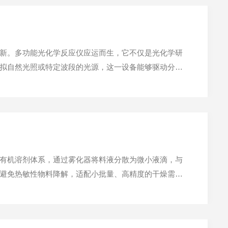
新。多功能光化学反应仪应运而生，它不仅是光化学研
拟自然光照或特定波段的光源，这一设备能够驱动分子
集成了光源系统、反应器皿、温控装置及智能控制系
有机溶剂体系，通过雾化器将料液分散为微小液滴，与
避免热敏性物料降解，适配小批量、高精度的干燥需
其常见应用场景，兼顾实用性与针对性，全文约1000