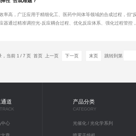
选择性”合成难题？
效率高，广泛应用于精细化工、医药中间体等领域的合成过程，但“
应器通过精准调控光-反应耦合过程、优化反应体系、强化过程管控，构
目标产物的高效制备。精准光源调控，实现定向能量供给。氯气分子
择性。光氯化反应器采用单色性强、波长可调的专用光...
录，当前 1 / 7 页 首页 上一页
下一页
末页
跳转到第
速通道
产品分类
 TRACK
CATEGORY
品中心
光催化 / 光化学系列
术文章
喷雾干燥机