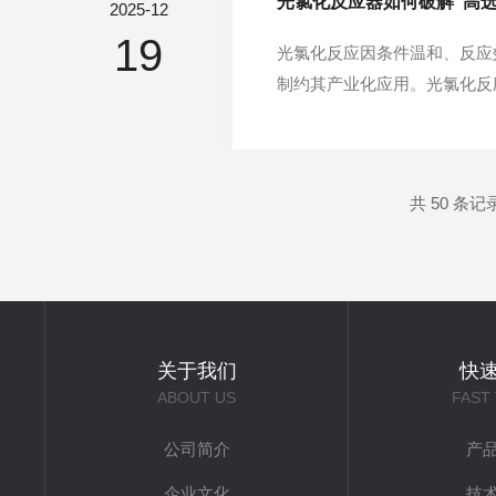
光氯化反应器如何破解“高
2025-12
19
光氯化反应因条件温和、反应
制约其产业化应用。光氯化反
系，从源头抑制副反应，实现
骤，光源特性直接决定反应选
共 50 条记
关于我们
快
ABOUT US
FAST
公司简介
产
企业文化
技