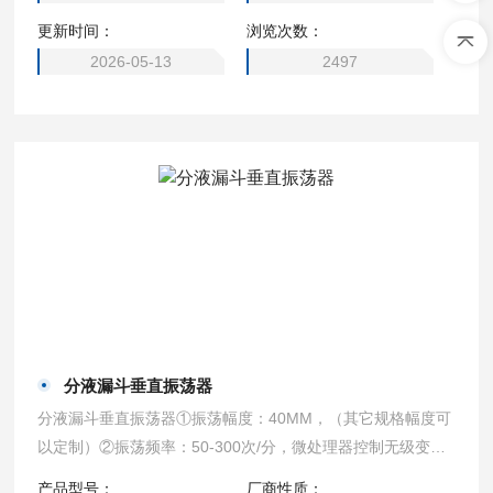
荡次数。可以切换定时振荡和连续振荡。●振荡频率为无级变
更新时间：
浏览次数：
速，倾斜时振荡频率可达20~250次/min，垂直时振荡频率可
达20~300次/min。
2026-05-13
2497
分液漏斗垂直振荡器
分液漏斗垂直振荡器①振荡幅度：40MM，（其它规格幅度可
以定制）②振荡频率：50-300次/分，微处理器控制无级变
频，液晶屏显示。③大样品数：，1000 mL*6个④振荡方式;垂
产品型号：
厂商性质：