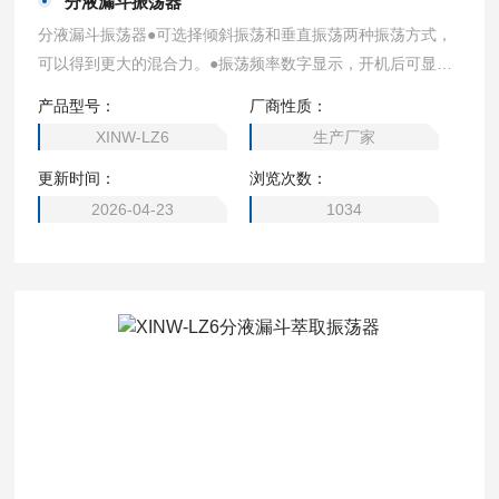
分液漏斗振荡器
分液漏斗振荡器●可选择倾斜振荡和垂直振荡两种振荡方式，
可以得到更大的混合力。●振荡频率数字显示，开机后可显示
上次关机前的振荡次数。可以切换定时振荡和连续振荡。●振
产品型号：
厂商性质：
荡频率为无级变速，倾斜时振荡频率可达20~250次/min，垂
XINW-LZ6
生产厂家
直时振荡频率可达20~300次/min。●启动缓冲和停机缓冲技
更新时间：
浏览次数：
能，启动及停止缓慢进行，减少对分液漏斗的冲击。
2026-04-23
1034