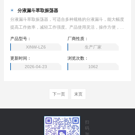
分液漏斗萃取振荡器
分液漏斗萃取振荡器，可适合多种规格的分液漏斗，能大幅度
提高工作效率，减轻工作强度。产品使用灵活，操作方便，满
足多种场合的应用。 ●可选择倾斜振荡和垂直振荡两种振荡方
产品型号：
厂商性质：
式，可以得到更大的混合力。●振荡频率数字显示，开机后可
XINW-LZ6
生产厂家
显示上次关机前的振荡次数。可以切换定时振荡和连续振荡。
更新时间：
浏览次数：
●振荡频率为无级变速，倾斜时振荡频率可达20~250次/min，
垂直时振荡频率可达20
2026-04-23
1062
下一页
末页
扫
码
加