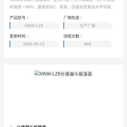
对速度＜80%，通风良好2、安装：仪器应安装在水平牢固的
平台上，电源可靠接地。3、安装样品瓶;多功能夹持高度可调
产品型号：
厂商性质：
的样品夹可以夹持不同规格的样品瓶同时工作，此情况时，样
XINW-LZ6
生产厂家
品瓶安装应左右前后对称保证重心基本平衡，以免工作时因重
更新时间：
浏览次数：
心不平衡而移动。4、设定工作参数：接通电源，打开电源开
关，指示灯亮，按控制器操作说明书操作。
2026-05-13
848