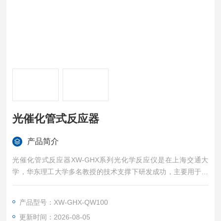
光催化管式反应器
产品简介
光催化管式反应器XW-GHX系列光化学反应仪是在上海交通大
学，华东理工大学多名教授的技术支撑下研发成功，主要用于研
究气相或液相介质、固定或流动体系、紫外光或模拟可见光照、
以及反应容器是否负载TiO2光催化剂等条件下的光化学反应。具
产品型号：XW-GHX-QW100
有提供分析反应产物和自由基的样品，测定反应动力学常数，测
更新时间：2026-08-05
定量子产率等功能，广泛应用化学合成、环境保护以及生命科学