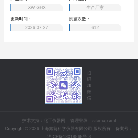
气体和固体的多相反应器。可用于发酵废液处理、可用于工业
XW-GHX
生产厂家
废水处理、可用于氯化、磺化、磺化氧化或亚硝基化等产品的
更新时间：
浏览次数：
合成。
2026-07-27
612
扫
码
加
微
信
技术支持：
化工仪器网
管理登录
sitemap.xml
Copyright © 2026 上海鑫翁科学仪器有限公司 版权所有
备案号：
沪ICP备13018865号-3