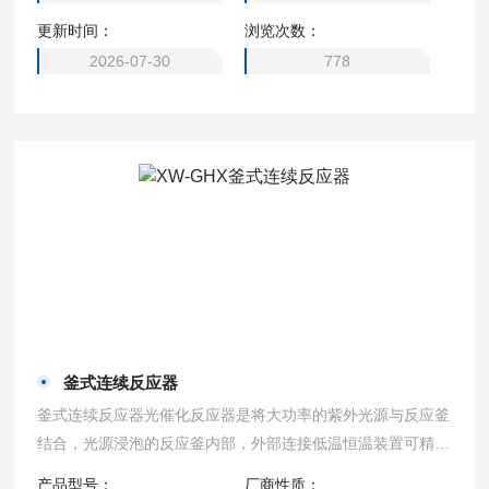
可用于工业废水处理、可用于氯化、磺化、磺化氧化或亚硝基
更新时间：
浏览次数：
化等产品的合成
2026-07-30
778
釜式连续反应器
釜式连续反应器光催化反应器是将大功率的紫外光源与反应釜
结合，光源浸泡的反应釜内部，外部连接低温恒温装置可精准
控制样品温度，带搅拌机的光催化反应器是理想的用于液体，
产品型号：
厂商性质：