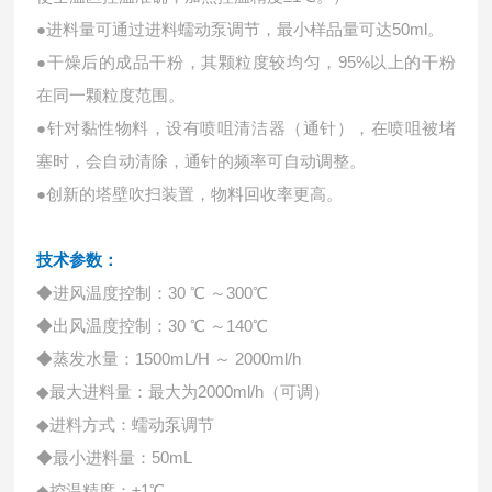
●进料量可通过进料蠕动泵调节，最小样品量可达50ml。
●干燥后的成品干粉，其颗粒度较均匀，95%以上的干粉
在同一颗粒度范围。
●针对黏性物料，设有喷咀清洁器（通针），在喷咀被堵
塞时，会自动清除，通针的频率可自动调整。
●创新的塔壁吹扫装置，物料回收率更高。
技术参数：
◆进风温度控制：30 ℃ ～300℃
◆出风温度控制：30 ℃ ～140℃
◆蒸发水量：1500mL/H ～ 2000ml/h
◆最大进料量：最大为2000ml/h（可调）
◆进料方式：蠕动泵调节
◆最小进料量：50mL
◆控温精度：±1℃