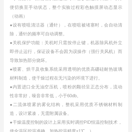
便切换至手动状态，整个实验过程彩色触摸屏动态显示
（动画）
●设有喷咀清洁器（通针），在喷咀被堵塞时，会自动清
除，通针的频率可自动调整。
●关机保护功能：关机时只需按停止键，机器除风机外立
即停止运行，保证设备不会因为误操作（强行关风机）而
导致加热部分烧坏。
●喷雾、烘干及收集系统采用透明的优质高硼硅耐热玻璃
材料制造，使干燥过程在无污染的环境下进行。
●内置进口全无油空压机，喷粉的颗径呈正态分布，流动
性非常好，噪音非常低，小于60db。
●二流体喷雾的雾化结构，整机采用优质不锈钢材料制
造，设计紧凑，无需附属设备。
●干燥温度控制的设计上采用实时调控PID恒温控制技术，
使全温区控温准确，加热控温精度±1℃。
）