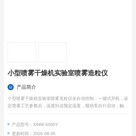
小型喷雾干燥机实验室喷雾造粒仪
产品简介
小型喷雾干燥机实验室喷雾造粒仪全自动控制：一键式开机，设
定喷雾工艺参数后，温度到达预定温度，蠕动泵自行启动，触摸
屏上显示运行动画，运行流程清晰显示；关机时只需按停止键，
机器自动安全关机。●手动控制：如需在实验过程对工艺参数进
产品型号：XINW-6000Y
行调整，可方便切换至手动状态，整个实验过程彩色触摸屏动态
更新时间：2026-08-05
显示（动画）●设有喷咀清洁器（通针），在喷咀被堵塞时，会