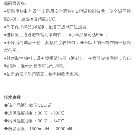
需附属设备。
●燥温度控制的设计上采用实时调控PID恒温控制技术，使全温区控
温准确，加热控温精度±1℃。
●为了保持样品的纯净，配备了进风口过滤器。
●进料量可通过进料蠕动泵调节，zui小样品量可达50ml。
●干燥后的成品干粉，其颗粒度较均匀，95%以上的干粉在同一颗粒
度范围。
●针对黏性物料，设有喷咀清洁器（通针），在喷咀被堵塞时，会自
动清除，通针的频率可自动调整。
●创新的塔壁吹扫装置，物料回收率更高。
技术参数
◆该产品通过欧盟CE认证
◆进风温度控制：30 ℃ ～300℃
◆出风温度控制：30 ℃ ～140℃
◆蒸发水量：1500mL/H ～ 2000ml/h