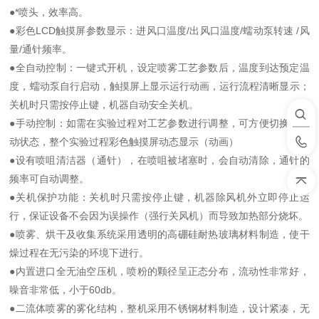
●*喷头，效率高。
●彩色LCD触摸屏参数显示：进风口温度/出风口温度/蠕动泵转速 /风
量/通针频率。
●全自动控制：一键式开机，设定喷雾工艺参数后，温度到达预定温
度，蠕动泵自行启动，触摸屏上显示运行动画，运行流程清晰显示；
关机时只需按停止键，机器自动安全关机。
●手动控制：如需在实验过程对工艺参数进行调整，可方便切换至手
动状态，整个实验过程彩色触摸屏动态显示（动画）
●设有喷咀清洁器（通针），在喷咀被堵塞时，会自动清除，通针的
频率可自动调整。
●关机保护功能：关机时只需按停止键，机器除风机外立即停止运
行，保证设备不会因为误操作（强行关风机）而导致加热部分烧坏。
●喷雾、烘干及收集系统采用透明的高硼硅耐热玻璃材料制造，使干
燥过程在无污染的环境下进行。
●内置进口全无油空压机，喷粉的颗径呈正态分布，流动性非常好，
噪音非常低，小于60db。
●二流体喷雾的雾化结构，整机采用不锈钢材料制造，设计紧凑，无