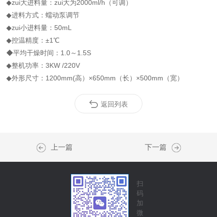
◆zui大进料量：zui大为2000ml/h（可调）
◆进料方式：蠕动泵调节
◆zui小进料量：50mL
◆控温精度：±1℃
◆平均干燥时间：1.0～1.5S
◆整机功率：3KW /220V
◆外形尺寸：1200mm(高）×650mm（长）×500mm（宽）
返回列表
上一篇
下一篇
扫
码
加
微