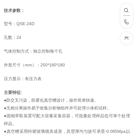
技术参数：
型号：
QSE-24D
孔数：24
气体控制方式：独立控制每个孔
外形尺寸（
mm
）：
250*180*180
压力显示：有压力表
主要特征:
●防交叉污染，防雾化真空槽设计，操作简单快速。
●无相分离操作易于收集分析物组件并可处理小体积试样。
●固相萃取装置可配大容量采集容器，可批量处理样品也可单个处理
样品。
●真空槽采用特硬玻璃模具成形，其壁厚均匀故可承受-0.085Mpa以