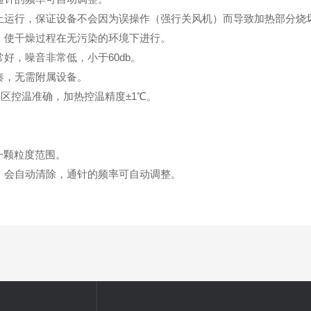
止运行，保证设备不会因为误操作（强行关风机）而导致加热部分烧
，使干燥过程在无污染的环境下进行。
好，噪音非常低，小于60db。
凑，无需附属设备。
温区控温准确，加热控温精度±1℃。
一颗粒度范围。
，会自动清除，通针的频率可自动调整。