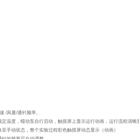
 /风量/通针频率。
预定温度，蠕动泵自行启动，触摸屏上显示运行动画，运行流程清晰
换至手动状态，整个实验过程彩色触摸屏动态显示（动画）
通针的频率可自动调整。