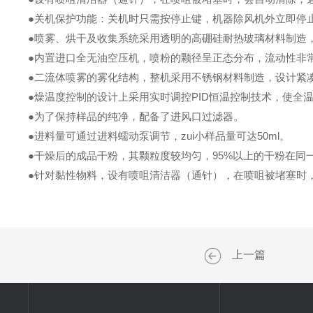
●关机保护功能：关机时只需按停止键，机器除风机外立即停
●喷雾、烘干及收集系统采用透明的高硼硅耐热玻璃材料制造
●内置进口全无油空压机，喷粉的颗径呈正态分布，流动性非常
●二流体喷雾的雾化结构，整机采用不锈钢材料制造，设计紧
●燥温度控制的设计上采用实时调控PID恒温控制技术，使全
●为了保持样品的纯净，配备了进风口过滤器。
●进料量可通过进料蠕动泵调节，zui小样品量可达50ml。
●干燥后的成品干粉，其颗粒度较均匀，95%以上的干粉在同
●针对黏性物料，设有喷咀清洁器（通针），在喷咀被堵塞时
上一篇