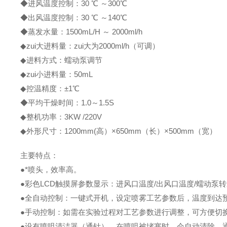
◆进风温度控制：30 ℃ ～300℃
◆出风温度控制：30 ℃ ～140℃
◆蒸发水量：1500mL/H ～ 2000ml/h
◆zui大进料量：zui大为2000ml/h（可调）
◆进料方式：蠕动泵调节
◆zui小进料量：50mL
◆控温精度：±1℃
◆平均干燥时间：1.0～1.5S
◆整机功率：3KW /220V
◆外形尺寸：1200mm(高）×650mm（长）×500mm（宽）
主要特点：
●*喷头，效率高。
●彩色LCD触摸屏参数显示：进风口温度/出风口温度/蠕动泵转速
●全自动控制：一键式开机，设定喷雾工艺参数后，温度到达
●手动控制：如需在实验过程对工艺参数进行调整，可方便切
●设有喷咀清洁器（通针），在喷咀被堵塞时，会自动清除，