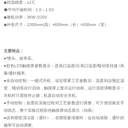
◆控温精度：±1℃
◆平均干燥时间：1.0～1.5S
◆整机功率：3KW /220V
◆外形尺寸：1200mm(高）×650mm（长）×500mm（宽）
主要特点：
●*喷头，效率高。
●彩色LCD触摸屏参数显示：进风口温度/出风口温度/蠕动泵转速 /风
量/通针频率。
●全自动控制：一键式开机，设定喷雾工艺参数后，温度到达预定温
度，蠕动泵自行启动，触摸屏上显示运行动画，运行流程清晰显示；
关机时只需按停止键，机器自动安全关机。
●手动控制：如需在实验过程对工艺参数进行调整，可方便切换至手
动状态，整个实验过程彩色触摸屏动态显示（动画）
●设有喷咀清洁器（通针），在喷咀被堵塞时，会自动清除，通针的
频率可自动调整。