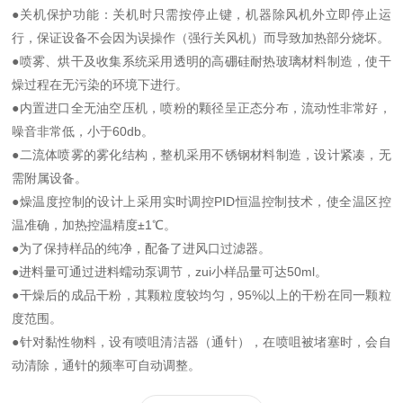
●关机保护功能：关机时只需按停止键，机器除风机外立即停止运
行，保证设备不会因为误操作（强行关风机）而导致加热部分烧坏。
●喷雾、烘干及收集系统采用透明的高硼硅耐热玻璃材料制造，使干
燥过程在无污染的环境下进行。
●内置进口全无油空压机，喷粉的颗径呈正态分布，流动性非常好，
噪音非常低，小于60db。
●二流体喷雾的雾化结构，整机采用不锈钢材料制造，设计紧凑，无
需附属设备。
●燥温度控制的设计上采用实时调控PID恒温控制技术，使全温区控
温准确，加热控温精度±1℃。
●为了保持样品的纯净，配备了进风口过滤器。
●进料量可通过进料蠕动泵调节，zui小样品量可达50ml。
●干燥后的成品干粉，其颗粒度较均匀，95%以上的干粉在同一颗粒
度范围。
●针对黏性物料，设有喷咀清洁器（通针），在喷咀被堵塞时，会自
动清除，通针的频率可自动调整。