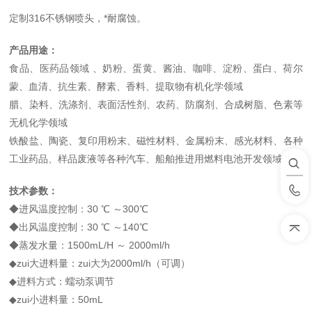
定制316不锈钢喷头，*耐腐蚀。
产品用途：
食品、医药品领域 、奶粉、蛋黄、酱油、咖啡、淀粉、蛋白、荷尔
蒙、血清、抗生素、酵素、香料、提取物有机化学领域
腊、染料、洗涤剂、表面活性剂、农药、防腐剂、合成树脂、色素等
无机化学领域
铁酸盐、陶瓷、复印用粉末、磁性材料、金属粉末、感光材料、各种
工业药品、样品废液等各种汽车、船舶推进用燃料电池开发领域
技术参数：
◆进风温度控制：30 ℃ ～300℃
◆出风温度控制：30 ℃ ～140℃
◆蒸发水量：1500mL/H ～ 2000ml/h
◆zui大进料量：zui大为2000ml/h（可调）
◆进料方式：蠕动泵调节
◆zui小进料量：50mL