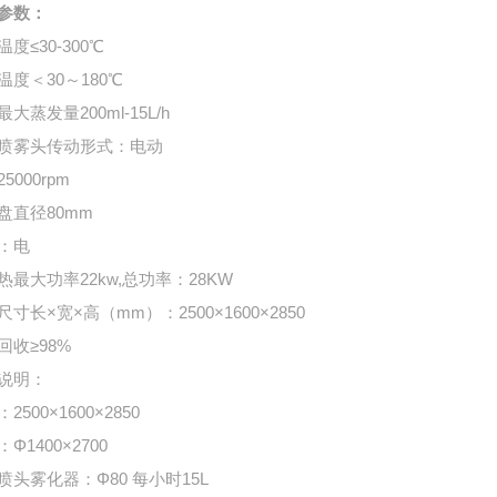
参数：
度≤30-300℃
温度＜30～180℃
大蒸发量200ml-15L/h
喷雾头传动形式：电动
5000rpm
盘直径80mm
：电
热最大功率22kw,总功率：28KW
尺寸长×宽×高（mm）：2500×1600×2850
回收≥98%
说明：
2500×1600×2850
Φ1400×2700
喷头雾化器：Φ80 每小时15L