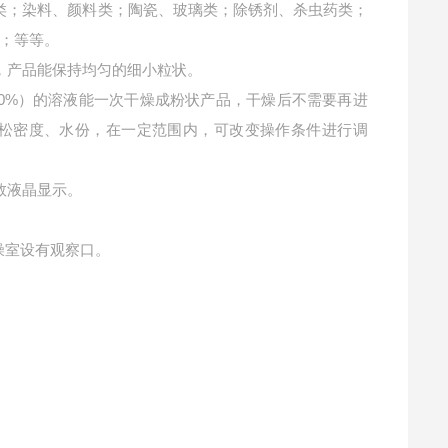
类；染料、颜料类；陶瓷、玻璃类；除锈剂、杀虫药类；
；等等。
，产品能保持均匀的细小粒状。
90%）的溶液能一次干燥成粉状产品，干燥后不需要再进
松密度、水份，在一定范围内，可改变操作条件进行调
数液晶显示。
燥室设有观察口。