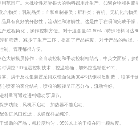
使用范围广。大批物性差异很大的物料都用此生产。如聚合物和树脂
化合物类；乳制品类；血和鱼制品类；肥料类；有机、无机化合物类
产品具有良好的分散性，流动性和溶解性。这是由于在瞬间完成干燥
生产过程简化，操作控制方便。对于湿含量40-60%（特殊物料可达
碎和筛选、减少了生产工序，提高了产品纯度。对于产品的粒径、
控制、管理都很方便。
彩色大触摸屏操作，全自动控制和手动控制相结合，中英文面板，参
实时调控PID恒温控制技术，控温准确，加热控温精度±1℃。
喷雾、烘干及收集装置采用双镜面优质304不锈钢材质制造 ，喷雾干
离心喷雾的雾化结构，喷粉的颗径呈正态分布，流动性好。
、进料量可通过进料蠕动泵调节。
、保护功能，风机不启动，加热器不能启动。
、配备进风口过滤，以确保样品纯净。
、干燥后的产品，颗粒度均匀，95%以上的干粉在同一颗粒度。