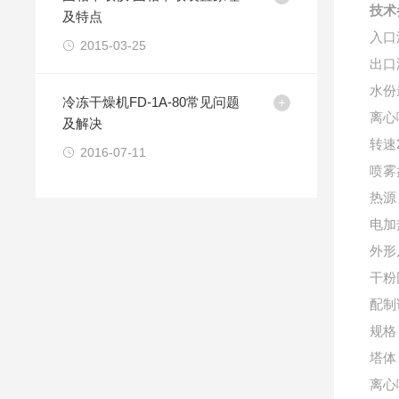
技术
及特点
入口温
2015-03-25
出口
水份最
冷冻干燥机FD-1A-80常见问题
离心
及解决
转速2
2016-07-11
喷雾
热源
电加
外形
干粉
配制
规格：
塔体：
离心