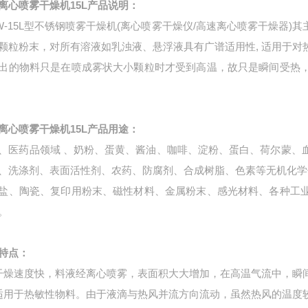
离心喷雾干燥机15L
产品说明：
NW-15L型不锈钢喷雾干燥机(离心喷雾干燥仪/高速离心喷雾干燥器
颗粒粉末，对所有溶液如乳浊液、悬浮液具有广谱适用性, 适用于
出的物料只是在喷成雾状大小颗粒时才受到高温，故只是瞬间受热
离心喷雾干燥机15L
产品用途：
、医药品领域 、奶粉、蛋黄、酱油、咖啡、淀粉、蛋白、荷尔蒙、
、洗涤剂、表面活性剂、农药、防腐剂、合成树脂、色素等无机化学
盐、陶瓷、复印用粉末、磁性材料、金属粉末、感光材料、各种工
。
特点：
干燥速度快，料液经离心喷雾，表面积大大增加，在高温气流中，瞬间
适用于热敏性物料。由于液滴与热风并流方向流动，虽然热风的温度