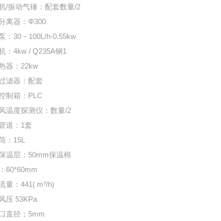
机/振动气锤：配套数量/2
分离器：Φ300
：30－100L/h-0.55kw
：4kw / Q235A钢1
热器：22kw
过滤器：配套
控制箱：PLC
风温度探测仪：数量/2
管道：1套
筒：15L
保温层：50mm保温棉
60*60mm
量：441( m³/h)
压 53KPa
口直径；5mm