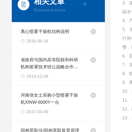
相关文章
3、
Related Articles
碳水
4、
5、
离心喷雾干燥机结构说明
行粉
2016-06-16
整，
6、
省政府与国内高等院校和科研
7、
机构签署技术转让战略合作协
8、
议
2014-12-09
9、
10
河南张女士采购小型喷雾干燥
11
机XINW-6000Y一台
12
2017-03-06
13
固相萃取仪/固相萃取装置原理