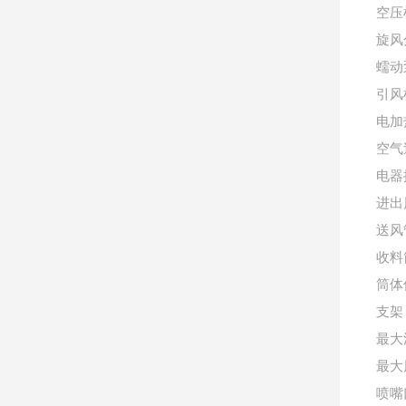
空压
旋风
蠕动泵
引风机
电加
空气
电器
进出
送风
收料
筒体
支架：
最大流
最大风
喷嘴