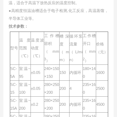
温，适合于高温下放热反应的温度控制。
●高精度恒温油槽适合于电子检测,化工反应，高温蒸馏，
半导体工业等。
技术参数：
工作槽
工作槽
槽深
循环泵
温度
温度波
容积
开口
度
流量
价格
型号
范围
动度
（mm
（mm
（m
（L/mi
（元）
（℃）
（℃）
3
m）
n）
2
）
）
SC-
室温~
240×150
180×14
±0.05
150
内循环
1600
5A
95
×150
0
SC-
室温~
280×250
235×16
±0.05
200
4
2500
15
100
×200
0
SC-
室温~
280×250
235×16
±0.2
200
内循环
4500
15A
200
×200
0
SC-
室温~
280×250
235×16