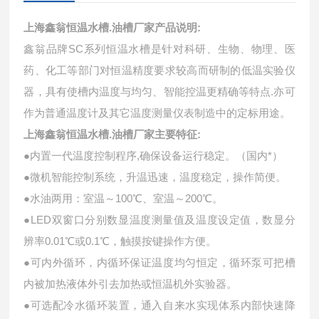
上海鑫翁恒温水槽.油槽厂家
产品说明:
鑫翁品牌SC系列恒温水槽是针对科研、生物、物理、医
药、化工等部门对恒温精度要求较高而研制的低温实验仪
器，具有使槽内温度与均匀、智能控温更精确等特点.亦可
作为普通温度计及其它温度测量仪表制造中的定标用途。
上海鑫翁恒温水槽.油槽厂家主要特征:
●内置一代温度控制程序,确保设备运行稳定。（国内*）
●微机智能控制系统，升温迅速，温度稳定，操作简便。
●水油两用：室温～100℃、室温～200℃。
●LED双窗口分别数显温度测量值及温度设定值，数显分
辨率0.01℃或0.1℃，触摸按键操作方便。
●可内外循环，内循环保证温度均匀恒定，循环泵可把槽
内被加热液体外引去加热或恒温机外实验器。
●可选配冷水循环装置，通入自来水实现体系内部快速降