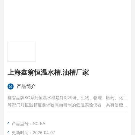
上海鑫翁恒温水槽.油槽厂家
产品简介
鑫翁品牌SC系列恒温水槽是针对科研、生物、物理、医药、化工
等部门对恒温精度要求较高而研制的低温实验仪器，具有使槽内
温度与均匀、智能控温更精确等特点.亦可作为普通温度计及其它
温度测量仪表制造中的定标用途。
产品型号：SC-5A
更新时间：2026-04-07