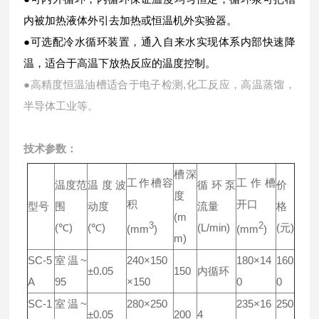
内被加热液体外引去加热或恒温机外实验器。
●可选配冷水循环装置，通入自来水实现体系内部快速降
温，适合于高温下放热反应的温度控制。
●高精度恒温油槽适合于电子检测,化工反应，高温蒸馏，
半导体工业等。
技术参数：
槽深
工作槽容
工作槽
温度范
温度波
循环泵
价
度
积
开口
型号
围
动度
流量
格
(m
3
2
(℃)
(℃)
(L/min)
(元)
(mm
)
(mm
)
m)
SC-5
室温~
240×150
180×14
160
±0.05
150
内循环
A
95
×150
0
0
SC-1
室温~
280×250
235×16
250
±0.05
200
4