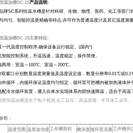
恒温油槽SC-15
产品说明:
品牌SC系列恒温水槽是针对科研、生物、物理、医药、化工等部门
与均匀、智能控温更精确等特点.亦可作为普通温度计及其它温度测
恒温油槽SC-15
主要特征:
置一代温度控制程序,确保设备运行稳定。(国内*)
机智能控制系统，升温迅速，温度稳定，操作简便。
油两用：室温～100℃、室温～200℃。
ED双窗口分别数显温度测量值及温度设定值，数显分辨率0.01℃或0.
内外循环，内循环保证温度均匀恒定，循环泵可把槽内被加热液体外
选配冷水循环装置，通入自来水实现体系内部快速降温，适合于高温
精度恒温油槽适合于电子检测,化工反应，高温蒸馏，半导体工业等。
参数：
工作槽容积
工作槽开
温度范围
温度波动度
槽深度
循环泵流量