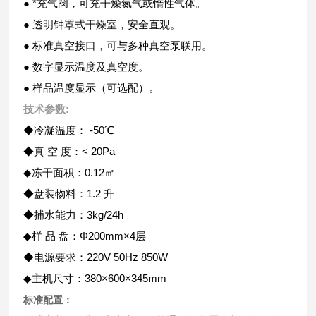
● *充气阀，可充干燥氮气或惰性气体。
● 透明钟罩式干燥室，安全直观。
● 标准真空接口，可与多种真空泵联用。
● 数字显示温度及真空度。
● 样品温度显示（可选配）。
技术参数:
◆冷凝温度： -50℃
◆真 空 度：< 20Pa
◆冻干面积：0.12㎡
◆盘装物料：1.2 升
◆捕水能力：3kg/24h
◆样 品 盘：Φ200mm×4层
◆电源要求：220V 50Hz 850W
◆主机尺寸：380×600×345mm
标准配置：