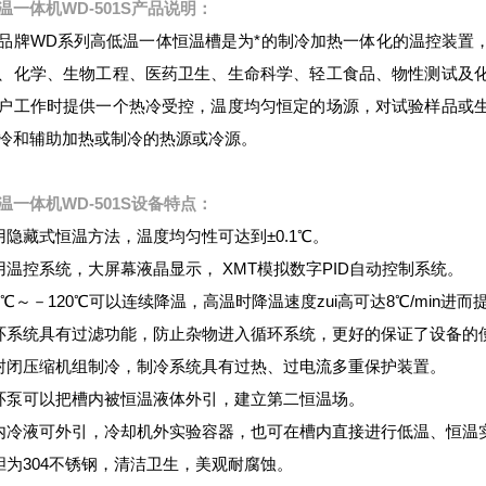
温一体机WD-501S
产品说明：
品牌WD系列高低温一体恒温槽是为*的制冷加热一体化的温控装置
、化学、生物工程、医药卫生、生命科学、轻工食品、物性测试及
户工作时提供一个热冷受控，温度均匀恒定的场源，对试验样品或
冷和辅助加热或制冷的热源或冷源。
温一体机WD-501S
设备特点：
用隐藏式恒温方法，温度均匀性可达到±0.1℃。
用温控系统，大屏幕液晶显示， XMT模拟数字PID自动控制系统。
80℃～－120℃可以连续降温，高温时降温速度zui高可达8℃/min进
环系统具有过滤功能，防止杂物进入循环系统，更好的保证了设备的
封闭压缩机组制冷，制冷系统具有过热、过电流多重保护装置。
环泵可以把槽内被恒温液体外引，建立第二恒温场。
内冷液可外引，冷却机外实验容器，也可在槽内直接进行低温、恒温
胆为304不锈钢，清洁卫生，美观耐腐蚀。