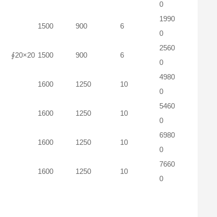
0
1990
1500
900
6
0
2560
∮20×20
1500
900
6
0
4980
1600
1250
10
0
5460
1600
1250
10
0
6980
1600
1250
10
0
7660
1600
1250
10
0