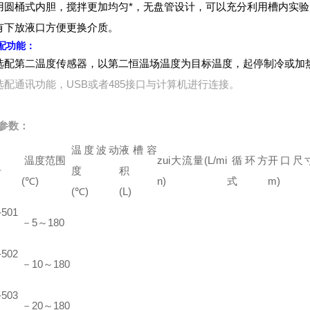
用圆桶式内胆，搅拌更加均匀*，无盘管设计，可以充分利用槽内实
有下放液口方便更换介质。
配功能：
选配第二温度传感器，以第二恒温场温度为目标温度，起停制冷或加
选配通讯功能，USB或者485接口与计算机进行连接。
参数：
温度波动
液槽容
温度范围
zui大流量(L/mi
循环方
开口尺寸
号
度
积
(℃)
n)
式
m)
(℃)
(L)
501
－5～180
502
－10～180
503
－20～180