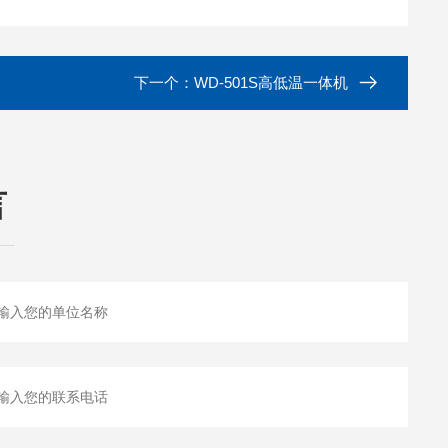
下一个：
WD-501S高低温一体机
言