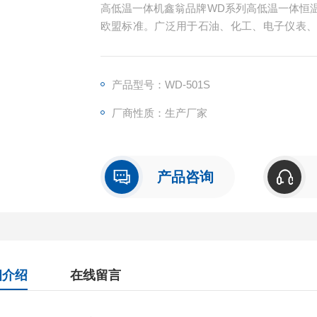
高低温一体机鑫翁品牌WD系列高低温一体恒
欧盟标准。广泛用于石油、化工、电子仪表
品、物性测试及化学分析等研究部门，高等
受控，温度均匀恒定的场源，对试验样品或
或制冷和辅助加热或制冷的热源或冷源。
产品型号：WD-501S
厂商性质：生产厂家
产品咨询
细介绍
在线留言