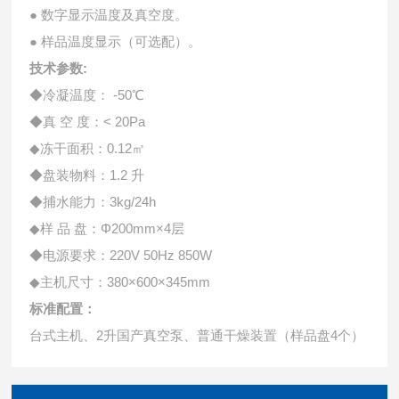
● 数字显示温度及真空度。
● 样品温度显示（可选配）。
技术参数:
◆冷凝温度： -50℃
◆真 空 度：< 20Pa
◆冻干面积：0.12㎡
◆盘装物料：1.2 升
◆捕水能力：3kg/24h
◆样 品 盘：Φ200mm×4层
◆电源要求：220V 50Hz 850W
◆主机尺寸：380×600×345mm
标准配置：
台式主机、2升国产真空泵、普通干燥装置（样品盘4个）