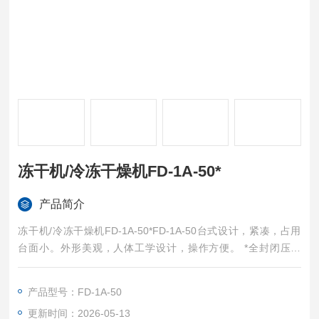
冻干机/冷冻干燥机FD-1A-50*
产品简介
冻干机/冷冻干燥机FD-1A-50*FD-1A-50台式设计，紧凑，占用
台面小。外形美观，人体工学设计，操作方便。 *全封闭压缩
机，高效可靠，噪音低。 冷阱开口大，带样品预冻功能。冷阱为
全不锈钢，冷阱内无盘管，光洁耐腐蚀。设计导流筒，提高冷阱
产品型号：FD-1A-50
有效面积，快速冻干。
更新时间：2026-05-13