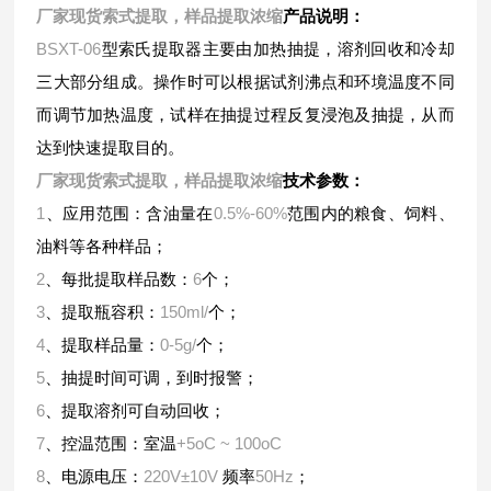
厂家现货索式提取，样品提取浓缩
产品说明：
BSXT-06
型索氏提取器主要由加热抽提，溶剂回收和冷却
三大部分组成。操作时可以根据试剂沸点和环境温度不同
而调节加热温度，试样在抽提过程反复浸泡及抽提，从而
达到快速提取目的。
厂家现货索式提取，样品提取浓缩
技术参数：
1
0.5%-60%
、应用范围：含油量在
范围内的粮食、饲料、
油料等各种样品；
2
6
、每批提取样品数：
个；
3
150ml/
、提取瓶容积：
个；
4
0-5g/
、提取样品量：
个；
5
、抽提时间可调，到时报警；
6
、提取溶剂可自动回收；
7
+5oC ~ 100oC
、控温范围：室温
8
220V±10V
50Hz
、电源电压：
频率
；