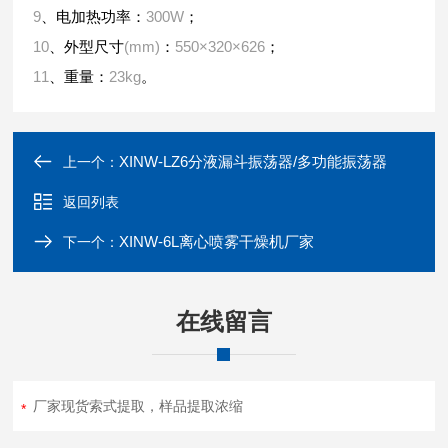
9
300W
、电加热功率：
；
10
(mm)
550×320×626
、外型尺寸
：
；
11
23kg
、重量：
。
XINW-LZ6分液漏斗振荡器/多功能振荡器
上一个：
返回列表
XINW-6L离心喷雾干燥机厂家
下一个：
在线留言