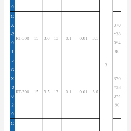
0
G
X
370
-2
*38
RT-300
15
3.0
13
0.1
0.01
3.1
0
0*4
1
90
5
3
G
X
370
-2
*38
RT-300
15
3.5
13
0.1
0.01
3.6
0
0*4
2
90
0
G