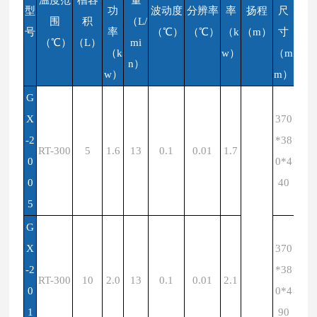
温度范
槽容
量
型
功
波动度
分辨率
率
扬程
尺
围
积
（L/
号
率
（℃）
（℃）
（k
（m）
寸
（℃）
（L）
mi
（k
w）
（m
n）
w）
m）
G
X
370
-2
*38
RT-300
5
1.6
13
0.1
0.01
1.7
0
0*4
0
40
5
G
X
370
-2
*38
RT-300
10
2.0
13
0.1
0.01
2.1
0
0*4
1
90