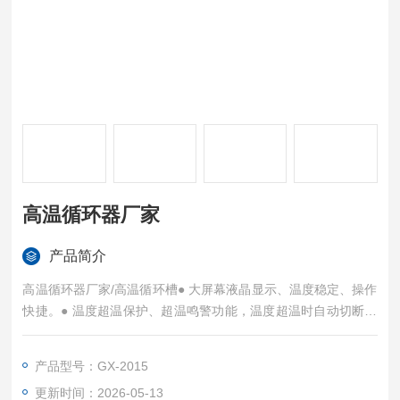
高温循环器厂家
产品简介
高温循环器厂家/高温循环槽● 大屏幕液晶显示、温度稳定、操作
快捷。● 温度超温保护、超温鸣警功能，温度超温时自动切断负
载。● 具有测量值偏差修正功能，精度可达0.1℃.● Z高温度可达
300℃.● 外循环泵流量可达8L/min、15L/min。● 可选配冷水循
产品型号：GX-2015
环装置，通入自来水实现体系部快速降温，适合于高温下放热反
更新时间：2026-05-13
应的温度控制。