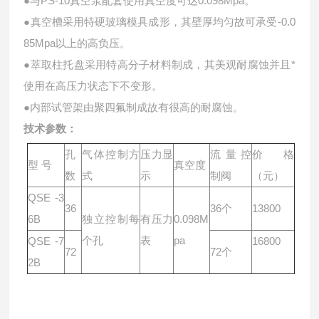
●
与PS-10真空泵配套使用真空度可达0.098Mpa。
●
真空槽采用特硬玻璃模具成形，其壁厚均匀故可承受-0.0
85Mpa以上的高负压。
●
萃取柱托盘采用特高分子材料制成，其美观耐腐蚀并且*
使用在高压力状态下不变形。
●
内部试管架由聚四氟制成故有很高的耐腐蚀。
技术参数：
孔
气体控制方
压力显
流量控
价格
型
号
真空度
数
式
示
制阀
（元）
QSE -3
36
36
个
13800
6B
独立控制每
有压力
0.098M
个孔
表
pa
QSE -7
16800
72
72
个
2B