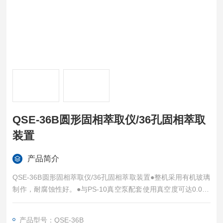
QSE-36B圆形固相萃取仪/36孔固相萃取
装置
产品简介
QSE-36B圆形固相萃取仪/36孔固相萃取装置●整机采用有机玻璃
制作，耐腐蚀性好。●与PS-10真空泵配套使用真空度可达0.098
Mpa。●真空槽采用特硬玻璃模具成形，其壁厚均匀故可承受-0.0
85Mpa以上的高负压。●萃取柱托盘采用特高分子材料制成，其
产品型号：QSE-36B