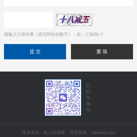
请输入计算结果（填写阿拉伯数字），如：三加四=7
扫
码
加
微
信
技术支持：
化工仪器网
管理登录
sitemap.xml