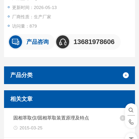
美观耐腐蚀并且*使用在高压力状态下不变形。●内部试管架由聚
更新时间：2026-05-13
四氟制成故有很高的耐腐蚀。
厂商性质：生产厂家
访问量：879
13681978606
产品咨询
产品分类
相关文章
固相萃取仪/固相萃取装置原理及特点
2015-03-25