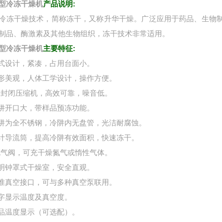
型冷冻干燥机
产品说明:
冷冻干燥技术，简称冻干，又称升华干燥。广泛应用于药品、生物
制品、酶激素及其他生物组织，冻干技术非常适用。
型冷冻干燥机
主要特征:
台式设计，紧凑，占用台面小。
外形美观，人体工学设计，操作方便。
*全封闭压缩机，高效可靠，噪音低。
冷阱开口大，带样品预冻功能。
冷阱为全不锈钢，冷阱内无盘管，光洁耐腐蚀。
设计导流筒，提高冷阱有效面积，快速冻干。
*充气阀，可充干燥氮气或惰性气体。
透明钟罩式干燥室，安全直观。
标准真空接口，可与多种真空泵联用。
数字显示温度及真空度。
样品温度显示（可选配）。