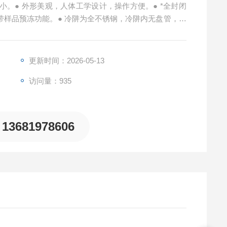
。● 外形美观，人体工学设计，操作方便。● *全封闭
带样品预冻功能。● 冷阱为全不锈钢，冷阱内无盘管，光
，快速冻干。● *充气阀，可充干燥氮气或惰性气体。
更新时间：2026-05-13
访问量：935
13681978606