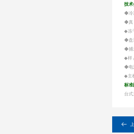
技术
◆冷
◆真 
◆冻
◆盘
◆捕
◆样
◆电源
◆主机
标准
台式