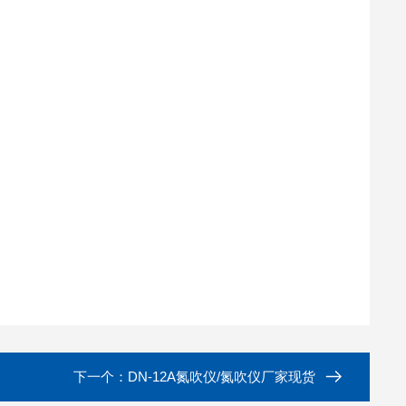
下一个：
DN-12A氮吹仪/氮吹仪厂家现货