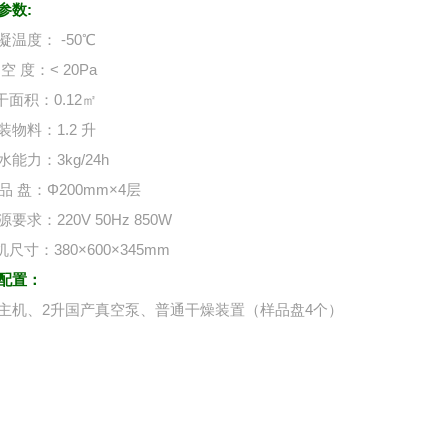
参数:
凝温度： -50℃
空 度：< 20Pa
干面积：0.12㎡
装物料：1.2 升
能力：3kg/24h
品 盘：Φ200mm×4层
要求：220V 50Hz 850W
尺寸：380×600×345mm
配置：
主机、2升国产真空泵、普通干燥装置（样品盘4个）