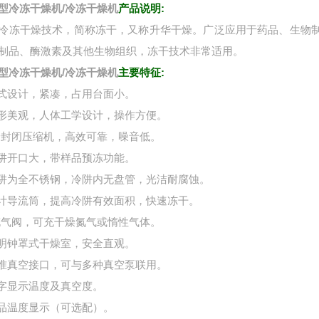
型冷冻干燥机/冷冻干燥机
产品说明:
冷冻干燥技术，简称冻干，又称升华干燥。广泛应用于药品、生物
制品、酶激素及其他生物组织，冻干技术非常适用。
型冷冻干燥机/冷冻干燥机
主要特征:
台式设计，紧凑，占用台面小。
外形美观，人体工学设计，操作方便。
*全封闭压缩机，高效可靠，噪音低。
冷阱开口大，带样品预冻功能。
冷阱为全不锈钢，冷阱内无盘管，光洁耐腐蚀。
设计导流筒，提高冷阱有效面积，快速冻干。
*充气阀，可充干燥氮气或惰性气体。
透明钟罩式干燥室，安全直观。
标准真空接口，可与多种真空泵联用。
数字显示温度及真空度。
样品温度显示（可选配）。