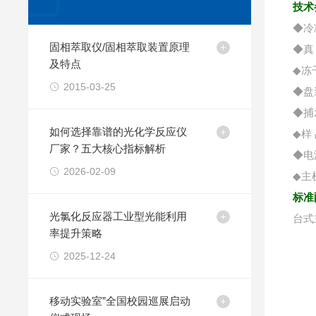
技术
◆冷
固相萃取仪/固相萃取装置原理
◆真 
及特点
◆冻
2015-03-25
◆盘
◆捕水
如何选择靠谱的光化学反应仪
◆样 
厂家？五大核心指标解析
◆电源
2026-02-09
◆主机
标准
光氯化反应器工业型光能利用
台式
率提升策略
2025-12-24
移动实验室”全国校园巡展启动