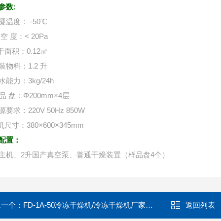
参数:
凝温度： -50℃
空 度：< 20Pa
干面积：0.12㎡
装物料：1.2 升
水能力：3kg/24h
 品 盘：Φ200mm×4层
要求：220V 50Hz 850W
尺寸：380×600×345mm
配置：
主机、2升国产真空泵、普通干燥装置（样品盘4个）
上一个：
FD-1A-50冷冻干燥机/冷冻干燥机厂家现货
返回列表