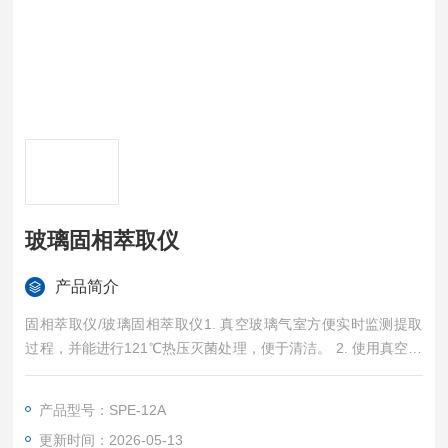
玻璃固相萃取仪
产品简介
固相萃取仪/玻璃固相萃取仪1. 真空玻璃气室方便实时监测提取
过程，并能进行121℃热压灭菌处理，便于清洁。 2. 使用真空表
和排气阀优化样品流速。 3. 配有多种孔径支撑盘满足大多数采
样试管，多个档位的支撑架可自由调节支撑盘高度。 4. 底部特
产品型号：SPE-12A
配有托盘保护玻璃真空气室，防止其磨损。 5. 每路配有一个进
更新时间：2026-05-13
口调节阀，可根据试验要求调节流速。