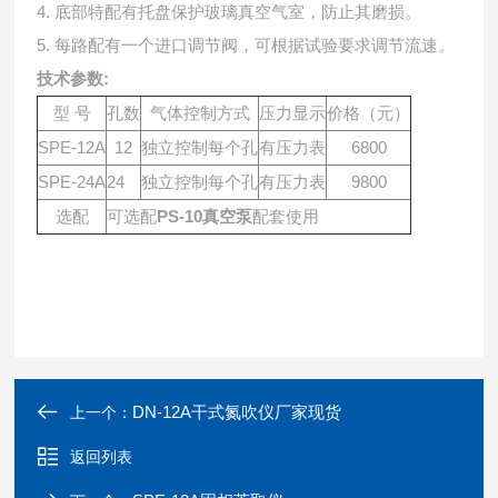
4. 底部特配有托盘保护玻璃真空气室，防止其磨损。
5. 每路配有一个进口调节阀，可根据试验要求调节流速。
技术参数:
型
号
孔数
气体控制方式
压力显示
价格（元）
SPE-12A
12
独立控制每个孔
有压力表
6800
SPE-24A
24
独立控制每个孔
有压力表
9800
选配
可选配
PS-10
真空泵
配套使用
DN-12A干式氮吹仪厂家现货
上一个：
返回列表