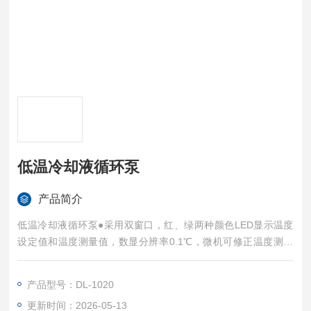
低温冷却液循环泵
产品简介
低温冷却液循环泵●采用双窗口，红、绿两种颜色LED显示温度
设定值和温度测量值，数显分辨率0.1℃，微机可修正温度测量
值偏差，使数显精度达0.1℃。●具有微机软件锁功能，可锁定系
统各参数设定值，无关人员不能更改已设定参数。●以上所有操
产品型号：DL-1020
作均在微机智能控制仪上按动触摸软键完成，操作简单。●产品
更新时间：2026-05-13
使用方便，可连续工作。