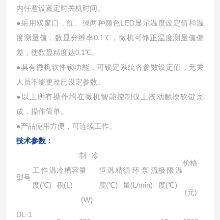
内任意设置定时关机时间。
●采用双窗口，红、绿两种颜色LED显示温度设定值和温
度测量值，数显分辨率0.1℃，微机可修正温度测量值偏
差，使数显精度达0.1℃。
●具有微机软件锁功能，可锁定系统各参数设定值，无关
人员不能更改已设定参数。
●以上所有操作均在微机智能控制仪上按动触摸软键完
成，操作简单。
●产品使用方便，可连续工作。
技术参数：
制冷
价格
工作温
冷槽容
量
恒温精
循环泵流
极限温
型号
度(℃)
积(L)
度(℃)
量(L/min)
度(℃)
(元)
(W)
DL-1