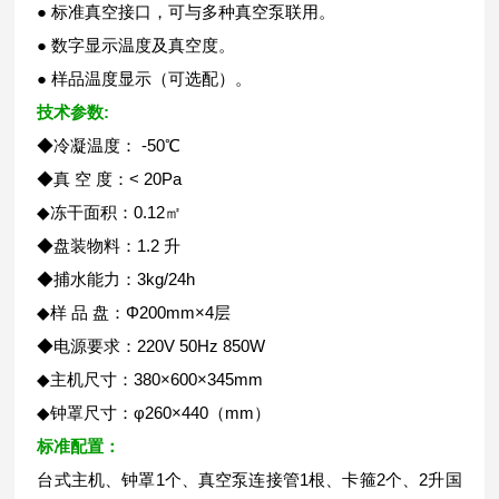
● 标准真空接口，可与多种真空泵联用。
● 数字显示温度及真空度。
● 样品温度显示（可选配）。
技术参数:
◆冷凝温度： -50℃
◆真 空 度：< 20Pa
◆冻干面积：0.12㎡
◆盘装物料：1.2 升
◆捕水能力：3kg/24h
◆样 品 盘：Φ200mm×4层
◆电源要求：220V 50Hz 850W
◆主机尺寸：380×600×345mm
◆钟罩尺寸：φ260×440（mm）
标准配置：
台式主机、钟罩1个、真空泵连接管1根、卡箍2个、2升国