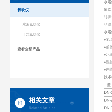
水浴
氮吹
氮吹仪
时操
水浴氮吹仪
品得
水浴
干式氮吹仪
●氮
●前
查看全部产品
●水
●温
●内
技术
型
DN-
相关文章
DN-
Related Articles
DN-