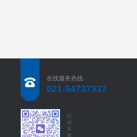
在线服务热线
021-54737337
扫
码
加
微