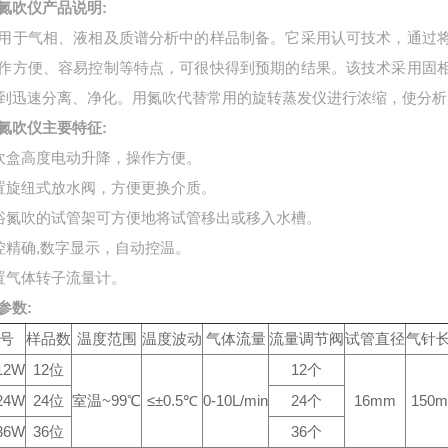
氮吹仪
产品说明:
用于气相、液相及质谱分析中的样品制备。它采用认可技术，通过
作方便、容易控制等特点，可很快得到预期的结果。该技术采用固
到迅速分离、净化。用氮吹代替常用的旋转蒸发仪进行浓缩，使分析
氮吹仪
主要特征:
吹盒高度电动升降，操作方便。
置旋纽式放水阀，方便更换介质。
浴氮吹的试管架可方便地将试管移出或移入水槽。
控精确,数字显示，自动控温。
置气体转子流量计。
参数:
 号
样品数
温度范围
温度波动
气体流量
流量调节阀
试管直径
气针
12W
12位
12个
24W
24位
室温~99℃
≤±0.5℃
0-10L/min
24个
16mm
150
36W
36位
36个