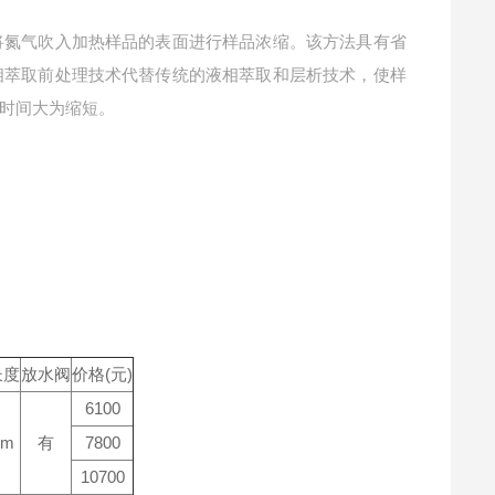
将氮气吹入加热样品的表面进行样品浓缩。该方法具有省
相萃取前处理技术代替传统的液相萃取和层析技术，使样
时间大为缩短。
长度
放水阀
价格(元)
6100
mm
有
7800
10700