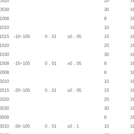
0520
20
1
0530
30
1
1008
8
1
1010
10
1
1015
-10~105
0．01
±0．05
15
1
1020
20
1
1030
30
1
1508
-15~105
0．01
±0．05
8
1
2008
8
1
2010
10
1
2015
-20~105
0．01
±0．05
15
1
2020
20
1
2030
30
1
3008
8
1
3010
-30~105
0．01
±0．1
10
1