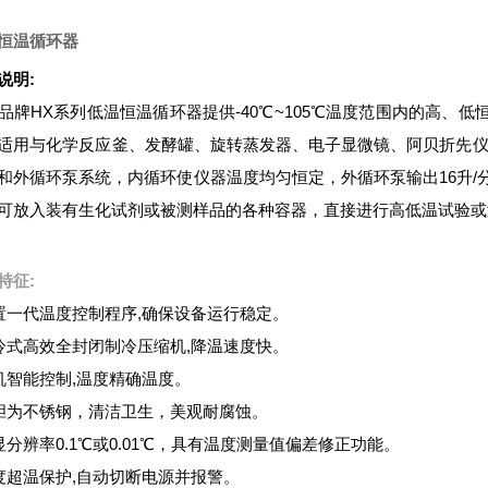
恒温循环器
说明:
品牌HX系列低温恒温循环器提供-40℃~105℃温度范围内的高、
适用与化学反应釜、发酵罐、旋转蒸发器、电子显微镜、阿贝折先仪
和外循环泵系统，内循环使仪器温度均匀恒定，外循环泵输出16升/分~
可放入装有生化试剂或被测样品的各种容器，直接进行高低温试验或
特征:
置一代温度控制程序,确保设备运行稳定。
冷式高效全封闭制冷压缩机,降温速度快。
机智能控制,温度精确温度。
胆为不锈钢，清洁卫生，美观耐腐蚀。
显分辨率0.1℃或0.01℃，具有温度测量值偏差修正功能。
度超温保护,自动切断电源并报警。