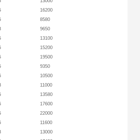
6
13000
6
16200
6
8580
8
9650
6
13100
6
15200
6
19500
6
9350
6
10500
8
11000
6
13580
6
17600
6
22000
6
11600
8
13000