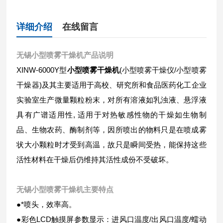
详细介绍
在线留言
无锡小型喷雾干燥机
产品说明
XINW-6000Y型
小型喷雾干燥机
(小型喷雾干燥仪/小型喷雾
干燥器)及其主要适用于高校、研究所和食品医药化工企业
实验室生产微量颗粒粉末，对所有溶液如乳浊液、悬浮液
具有广谱适用性, 适用于对热敏感性物的干燥如生物制
品、生物农药、酶制剂等，因所喷出的物料只是在喷成雾
状大小颗粒时才受到高温，故只是瞬间受热，能保持这些
活性材料在干燥后仍维持其活性成份不受破坏。
无锡小型喷雾干燥机
主要特点
●*喷头，效率高。
●彩色LCD触摸屏参数显示：进风口温度/出风口温度/蠕动