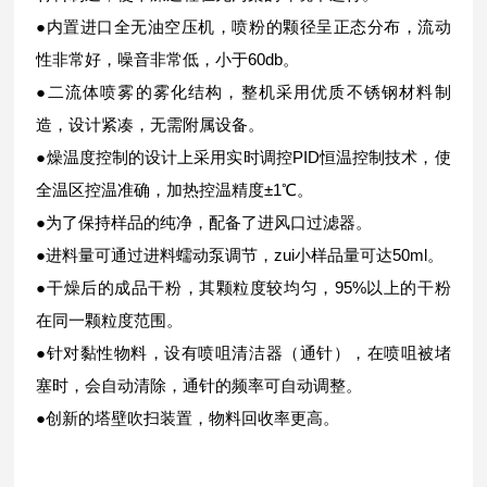
●内置进口全无油空压机，喷粉的颗径呈正态分布，流动
性非常好，噪音非常低，小于60db。
●二流体喷雾的雾化结构，整机采用优质不锈钢材料制
造，设计紧凑，无需附属设备。
●燥温度控制的设计上采用实时调控PID恒温控制技术，使
全温区控温准确，加热控温精度±1℃。
●为了保持样品的纯净，配备了进风口过滤器。
●进料量可通过进料蠕动泵调节，zui小样品量可达50ml。
●干燥后的成品干粉，其颗粒度较均匀，95%以上的干粉
在同一颗粒度范围。
●针对黏性物料，设有喷咀清洁器（通针），在喷咀被堵
塞时，会自动清除，通针的频率可自动调整。
●创新的塔壁吹扫装置，物料回收率更高。