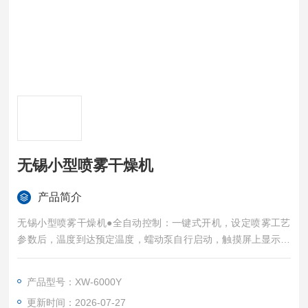
无锡小型喷雾干燥机
产品简介
无锡小型喷雾干燥机●全自动控制：一键式开机，设定喷雾工艺
参数后，温度到达预定温度，蠕动泵自行启动，触摸屏上显示运
行动画，运行流程清晰显示；关机时只需按停止键，机器自动安
全关机。
产品型号：XW-6000Y
●手动控制：如需在实验过程对工艺参数进行调整，可方便切换
更新时间：2026-07-27
至手动状态，整个实验过程彩色触摸屏动态显示（动画）