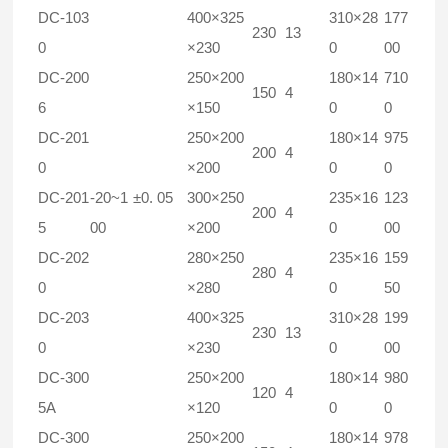
DC-103
400×325
310×28
177
230
13
0
×230
0
00
DC-200
250×200
180×14
710
150
4
6
×150
0
0
DC-201
250×200
180×14
975
200
4
0
×200
0
0
DC-201
-20~1
±0. 05
300×250
235×16
123
200
4
5
00
×200
0
00
DC-202
280×250
235×16
159
280
4
0
×280
0
50
DC-203
400×325
310×28
199
230
13
0
×230
0
00
DC-300
250×200
180×14
980
120
4
5A
×120
0
0
DC-300
250×200
180×14
978