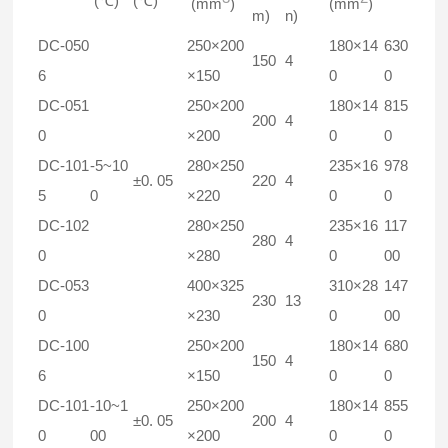
(℃)
(℃)
(mm
)
(mm
)
m)
n)
DC-050
250×200
180×14
630
150
4
6
×150
0
0
DC-051
250×200
180×14
815
200
4
0
×200
0
0
DC-101
-5~10
280×250
235×16
978
±0. 05
220
4
5
0
×220
0
0
DC-102
280×250
235×16
117
280
4
0
×280
0
00
DC-053
400×325
310×28
147
230
13
0
×230
0
00
DC-100
250×200
180×14
680
150
4
6
×150
0
0
DC-101
-10~1
250×200
180×14
855
±0. 05
200
4
0
00
×200
0
0