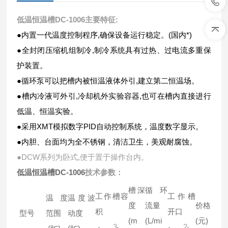
低温恒温槽DC-1006
主要特征:
●内置一代温度控制程序,确保设备运行稳定。(国内*)
●全封闭压缩机组制冷,制冷系统具有过热、过电流多重保
护装置。
●循环泵可以把槽内被恒温液体外引,建立第二恒温场。
●槽内冷液可外引,冷却机外实验容器,也可在槽内直接进行
低温、恒温实验。
●采用XMT模拟数字PID自动控制系统，温度数字显示。
●内胆、台面均为全不锈钢，清洁卫生，美观耐腐蚀。
●DCW系列为卧式,便于置于操作台内。
低温恒温槽DC-1006
技术参数：
槽深
循环
工作槽容
工作槽
温度
温度波
度
流量
价格
积
开口
型号
范围
动度
(m
(L/mi
(元)
3
2