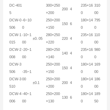
DC-401
300×250
235×16
310
200
4
5
×200
0
00
DCW-0
-6~10
250×200
180×14
795
150
6
506
0
×150
0
0
DCW-1
-10~1
280×250
235×16
110
±0. 05
220
4
015
00
×220
0
00
DCW-2
-20~1
280×250
235×16
980
140
4
008
00
×140
0
0
DCW-3
250×200
180×14
169
150
4
506
-35~1
×150
0
00
DCW-3
00
250×200
180×14
186
±0.1
200
4
510
×200
0
00
DCW-4
-40~1
250×200
180×14
189
130
6
006
00
×130
0
50