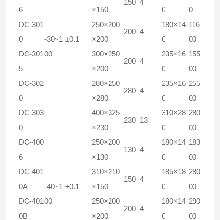
150
4
6
×150
0
0
DC-301
250×200
180×14
116
200
4
0
-30~1
±0.1
×200
0
00
DC-301
00
300×250
235×16
155
200
4
5
×200
0
00
DC-302
280×250
235×16
255
280
4
0
×280
0
00
DC-303
400×325
310×28
280
230
13
0
×230
0
00
DC-400
250×200
180×14
183
130
4
6
×130
0
00
DC-401
310×210
185×18
280
150
4
0A
-40~1
±0.1
×150
0
00
DC-401
00
250×200
180×14
290
200
4
0B
×200
0
00