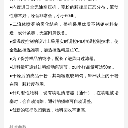
●内置进口全无油空压机，喷粉的颗径呈正态分布，流动
性非常好，噪音非常低，小于60db。
●二流体喷雾的雾化结构，整机采用优质不锈钢材料制
造，设计紧凑，无需附属设备。
●燥温度控制的设计上采用实时调控PID恒温控制技术，使
全温区控温准确，加热控温精度±1℃。
●为了保持样品的纯净，配备了进风口过滤器。
●进料量可通过进料蠕动泵调节，zui小样品量可达50ml。
●干燥后的成品干粉，其颗粒度较均匀，95%以上的干粉
在同一颗粒度范围。
●针对黏性物料，设有喷咀清洁器（通针），在喷咀被堵
塞时，会自动清除，通针的频率可自动调整。
●创新的塔壁吹扫装置，物料回收率更高。
技术参数