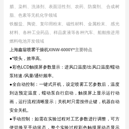
腊、染料、洗涤剂、表面活性剂、农药、防腐剂、 合成树
脂、色素等无机化学领域
铁酸盐、陶瓷、复印用粉末、磁性材料、金属粉末、 感光
材料、各种工业药品、样品废液等各种汽车、船舶推进用
燃料电池开发领域
上海鑫翁喷雾干燥机XINW-6000Y*
主要特点
●*喷头，效率高。
●彩色LCD触摸屏参数显示：进风口温度/出风口温度/蠕动
泵转速 /风量/通针频率。
●全自动控制：一键式开机，设定喷雾工艺参数后，温度
到达预定温度，蠕动泵自行启动，触摸屏上显示运行动
画，运行流程清晰显示；关机时只需按停止键，机器自动
安全关机。
●手动控制：如需在实验过程对工艺参数进行调整，可方
便切换至手动状态，整个实验过程彩色触摸屏动态显示