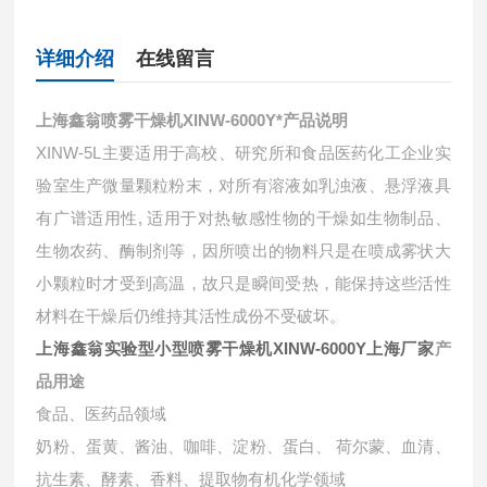
详细介绍
在线留言
上海鑫翁
喷雾干燥机XINW-6000Y*
产品说明
XINW-5L
主要适用于高校、研究所和食品医药化工企业实
验室生产微量颗粒粉末，对所有溶液如乳浊液、悬浮液具
有广谱适用性
,
适用于对热敏感性物的干燥如生物制品、
生物农药、酶制剂等，因所喷出的物料只是在喷成雾状大
小颗粒时才受到高温，故只是瞬间受热，能保持这些活性
材料在干燥后仍维持其活性成份不受破坏。
上海鑫翁实验型小型喷雾干燥机XINW-6000Y上海厂家
产
品用途
食品、医药品领域
奶粉、蛋黄、酱油、咖啡、淀粉、蛋白、 荷尔蒙、血清、
抗生素、酵素、香料、提取物有机化学领域