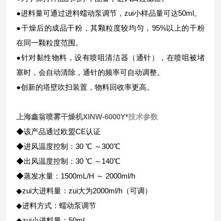
●进料量可通过进料蠕动泵调节，zui小样品量可达50ml。
●干燥后的成品干粉，其颗粒度较均匀，95%以上的干粉
在同一颗粒度范围。
●针对黏性物料，设有喷咀清洁器（通针），在喷咀被堵
塞时，会自动清除，通针的频率可自动调整。
●创新的塔壁吹扫装置，物料回收率更高。
上海鑫翁喷雾干燥机XINW-6000Y*
技术参数
◆该产品通过欧盟CE认证
◆进风温度控制：30 ℃ ～300℃
◆出风温度控制：30 ℃ ～140℃
◆蒸发水量：1500mL/H ～ 2000ml/h
◆zui大进料量：zui大为2000ml/h（可调）
◆进料方式：蠕动泵调节
◆zui小进料量：50mL