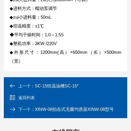
◆进料方式：蠕动泵调节
◆zui小进料量：50mL
◆控温精度：±1℃
◆平均干燥时间：1.0～1.5S
◆整机功率：3KW /220V
◆外形尺寸：1200mm(高）×650mm（长）×500mm
（宽）
SC-15恒温油槽SC-15*
上一个：
返回列表
XINW-08拍击式无菌均质器XINW-08型号
下一个：