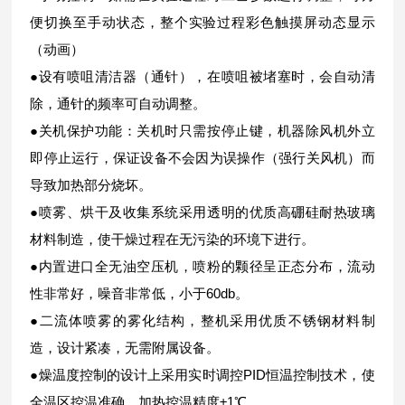
便切换至手动状态，整个实验过程彩色触摸屏动态显示
（动画）
●设有喷咀清洁器（通针），在喷咀被堵塞时，会自动清
除，通针的频率可自动调整。
●关机保护功能：关机时只需按停止键，机器除风机外立
即停止运行，保证设备不会因为误操作（强行关风机）而
导致加热部分烧坏。
●喷雾、烘干及收集系统采用透明的优质高硼硅耐热玻璃
材料制造，使干燥过程在无污染的环境下进行。
●内置进口全无油空压机，喷粉的颗径呈正态分布，流动
性非常好，噪音非常低，小于60db。
●二流体喷雾的雾化结构，整机采用优质不锈钢材料制
造，设计紧凑，无需附属设备。
●燥温度控制的设计上采用实时调控PID恒温控制技术，使
全温区控温准确，加热控温精度±1℃。