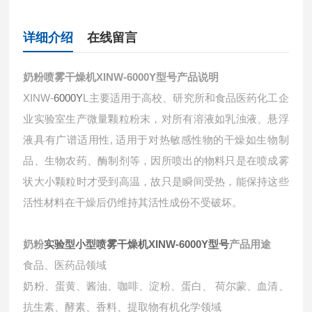
详细介绍
在线留言
奶粉
喷雾干燥机XINW-6000Y型号
产品说明
XINW-
6000Y
L主要适用于高校、研究所和食品医药化工企
业实验室生产微量颗粒粉末，对所有溶液如乳浊液、悬浮
液具有广谱适用性
,
适用于对热敏感性物的干燥如生物制
品、生物农药、酶制剂等，因所喷出的物料只是在喷成雾
状大小颗粒时才受到高温，故只是瞬间受热，能保持这些
活性材料在干燥后仍维持其活性成份不受破坏。
奶粉
实验型小型喷雾干燥机XINW-6000Y型号
产品用途
食品、医药品领域
奶粉、蛋黄、酱油、咖啡、淀粉、蛋白、 荷尔蒙、血清、
抗生素、酵素、香料、提取物有机化学领域