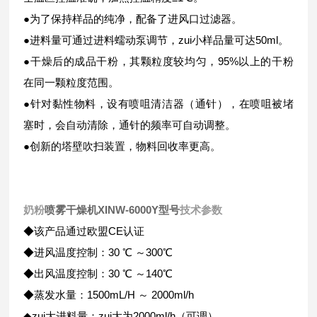
●为了保持样品的纯净，配备了进风口过滤器。
●进料量可通过进料蠕动泵调节，zui小样品量可达50ml。
●干燥后的成品干粉，其颗粒度较均匀，95%以上的干粉
在同一颗粒度范围。
●针对黏性物料，设有喷咀清洁器（通针），在喷咀被堵
塞时，会自动清除，通针的频率可自动调整。
●创新的塔壁吹扫装置，物料回收率更高。
奶粉
喷雾干燥机XINW-6000Y型号
技术参数
◆该产品通过欧盟CE认证
◆进风温度控制：30 ℃ ～300℃
◆出风温度控制：30 ℃ ～140℃
◆蒸发水量：1500mL/H ～ 2000ml/h
◆zui大进料量：zui大为2000ml/h（可调）