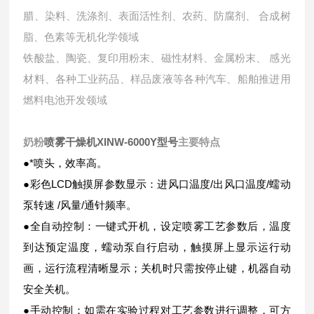
腊、染料、洗涤剂、表面活性剂、农药、防腐剂、 合成树
脂、色素等无机化学领域
铁酸盐、陶瓷、复印用粉末、磁性材料、金属粉末、 感光
材料、各种工业药品、样品废液等各种汽车、船舶推进用
燃料电池开发领域
奶粉
喷雾干燥机XINW-6000Y型号
主要特点
●*喷头，效率高。
●彩色LCD触摸屏参数显示：进风口温度/出风口温度/蠕动
泵转速 /风量/通针频率。
●全自动控制：一键式开机，设定喷雾工艺参数后，温度
到达预定温度，蠕动泵自行启动，触摸屏上显示运行动
画，运行流程清晰显示；关机时只需按停止键，机器自动
安全关机。
●手动控制：如需在实验过程对工艺参数进行调整，可方