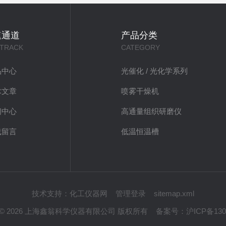
速通道
产品分类
 TRACK
CATEGORY
品中心
光催化 / 光化学系列
术文章
喷雾干燥机
闻中心
高通量组织研磨仪
线留言
低温恒温槽
技术支持：
化工仪器网
管理登录
sitemap.xml
ght © 2026 上海鑫翁科学仪器有限公司 版权所有
备案号：
沪ICP备130