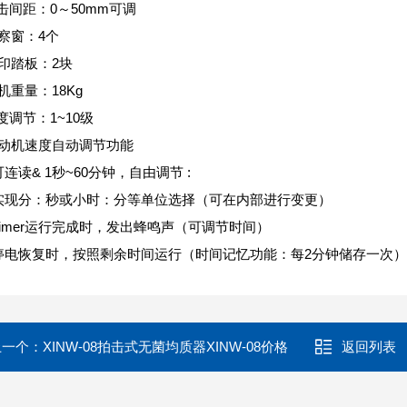
击间距：0～50mm可调
察窗：4个
印踏板：2块
机重量：18Kg
度调节：1~10级
动机速度自动调节功能
可连读& 1秒~60分钟，自由调节 :
实现分：秒或小时：分等单位选择（可在内部进行变更）
Timer运行完成时，发出蜂鸣声（可调节时间）
停电恢复时，按照剩余时间运行（时间记忆功能：每2分钟储存一次
上一个：
XINW-08拍击式无菌均质器XINW-08价格
返回列表