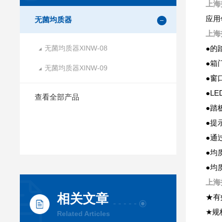
上海
应用
无菌均质器
上海
无菌均质器XINW-08
●的
●箱
无菌均质器XINW-09
●窗
●L
查看全部产品
●踏
●提
●通
●均
●均
上海
相关文章
★有
★规格
Related Articles