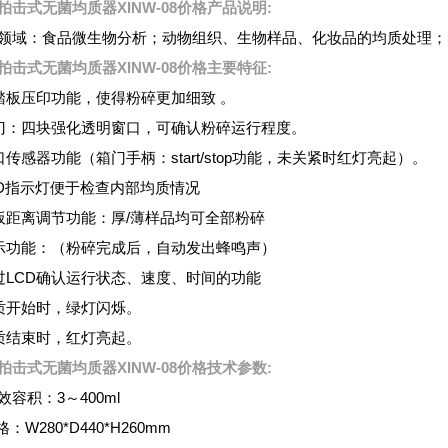
拍击式无菌均质器XINW-08价格
产品说明:
领域：食品微生物分析；动物组织、生物样品、化妆品的均质处理；
拍击式无菌均质器XINW-08价格主要特征:
踏板压印功能，使得粉碎更加细致 。
门：四块强化透明窗口，可确认粉碎运行程度。
口传感器功能（箱门手柄：start/stop功能，未关紧时红灯亮起）。
ED指示灯便于检查内部均质情况
板距离调节功能：厚/薄样品均可全部粉碎
示功能：（粉碎完成后，自动发出蜂鸣声）
过LCD确认运行状态、速度、时间的功能
质开始时，绿灯闪烁。
质结束时，红灯亮起。
拍击式无菌均质器XINW-08价格技术参数:
效容积：3～400ml
：W280*D440*H260mm