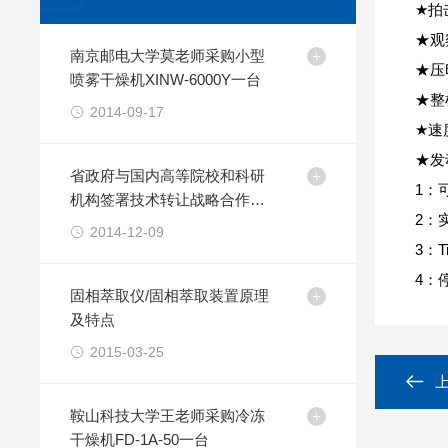
★拍
★观
南京邮电大学莫老师采购小型
★压
喷雾干燥机XINW-6000Y一台
★整
2014-09-17
★速
★发
省政府与国内高等院校和科研
1：
机构签署技术转让战略合作协
2：
议
2014-12-09
3：
4：
固相萃取仪/固相萃取装置原理
及特点
2015-03-25
鞍山科技大学王老师采购冷冻
干燥机FD-1A-50一台