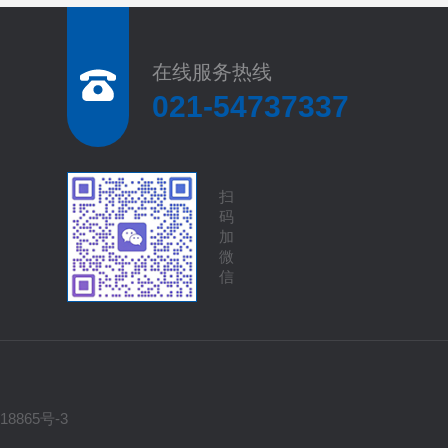
在线服务热线
021-54737337
扫
码
加
微
信
18865号-3