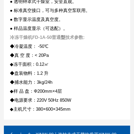
● 透明钟罩式干燥室，安全直观。
● 标准真空接口，可与多种真空泵联用。
● 数字显示温度及真空度。
● 样品温度显示（可选配）。
冷冻干燥机FD-1A-50普通
型
技术参数:
◆冷凝温度： -50℃
◆真 空 度：< 20Pa
◆冻干面积：0.12㎡
◆盘装物料：1.2 升
◆捕水能力：3kg/24h
◆样 品 盘：Φ200mm×4层
◆电源要求：220V 50Hz 850W
◆主机尺寸：380×600×345mm