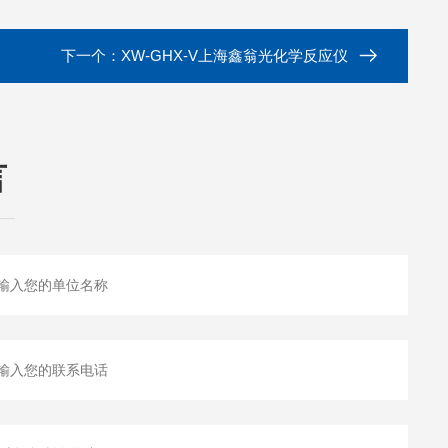
下一个：
XW-GHX-V上海鑫翁光化学反应仪
言