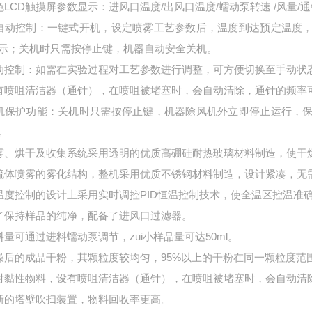
色
LCD
触摸屏参数显示：进风口温度
/
出风口温度
/
蠕动泵转速
/
风量
/
通
自动控制：一键式开机，设定喷雾工艺参数后，温度到达预定温度
示；关机时只需按停止键，机器自动安全关机。
动控制：如需在实验过程对工艺参数进行调整，可方便切换至手动状
有喷咀清洁器（通针），在喷咀被堵塞时，会自动清除，通针的频率
机保护功能：关机时只需按停止键，机器除风机外立即停止运行，
。
雾、烘干及收集系统采用透明的优质高硼硅耐热玻璃材料制造，使干
流体喷雾的雾化结构，整机采用优质不锈钢材料制造，设计紧凑，无
温度控制的设计上采用实时调控
PID
恒温控制技术，使全温区控温准确
了保持样品的纯净，配备了进风口过滤器。
料量可通过进料蠕动泵调节，zui小样品量可达
50ml
。
燥后的成品干粉，其颗粒度较均匀，
95%
以上的干粉在同一颗粒度范
对黏性物料，设有喷咀清洁器（通针），在喷咀被堵塞时，会自动清
新的塔壁吹扫装置，物料回收率更高。