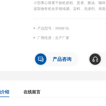
小型离心喷雾干燥机奶粉、蛋黄、酱油、咖啡
提取物有机化学领域腊、染料、洗涤剂、表面
域铁酸盐、陶瓷、复印用粉末、磁性材料、金
车、船舶推进用燃料电池开发领域。
产品型号：XINW-5L
厂商性质：生产厂家
产品咨询
细介绍
在线留言