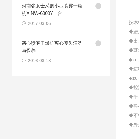
河南张女士采购小型喷雾干燥
机XINW-6000Y一台
技术
2017-03-06
◆进
◆出
离心喷雾干燥机离心喷头清洗
◆蒸
与保养
◆z
2016-08-18
◆进
◆z
◆控
◆平
◆整
◆不
◆外