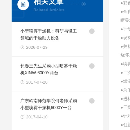
相关文章
●彩
Related Articles
●全
晰显
●手
小型喷雾干燥机：科研与轻工
●设
领域的干燥助力设备
●关
2026-07-29
烧坏
●喷
长春王先生采购小型喷雾干燥
●二
机XINW-6000Y两台
●燥
2017-07-20
●为
●进
广东岭南师范学院何老师采购
●干
小型喷雾干燥机6000Y一台
●针
2017-04-10
●创