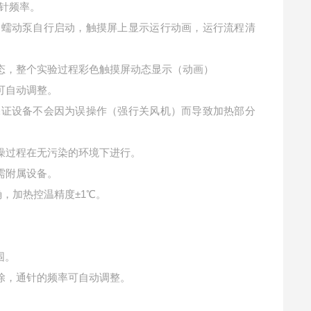
针频率。
，蠕动泵自行启动，触摸屏上显示运行动画，运行流程清
态，整个实验过程彩色触摸屏动态显示（动画）
可自动调整。
保证设备不会因为误操作（强行关风机）而导致加热部分
燥过程在无污染的环境下进行。
需附属设备。
，加热控温精度±
1
℃。
围。
除，通针的频率可自动调整。