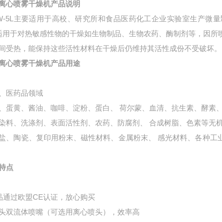
离心喷雾干燥机
产品说明
W-5L
主要适用于高校、研究所和食品医药化工企业实验室生产微量
适用于对热敏感性物的干燥如生物制品、生物农药、酶制剂等，因所
间受热，能保持这些活性材料在干燥后仍维持其活性成份不受破坏。
离心喷雾干燥机产品用途
、医药品领域
、蛋黄、酱油、咖啡、淀粉、蛋白、 荷尔蒙、血清、抗生素、酵素
染料、洗涤剂、表面活性剂、农药、防腐剂、 合成树脂、色素等无
盐、陶瓷、复印用粉末、磁性材料、金属粉末、 感光材料、各种工
特点
品通过欧盟
CE
认证，放心购买
喷头双流体喷嘴（可选用离心喷头），效率高