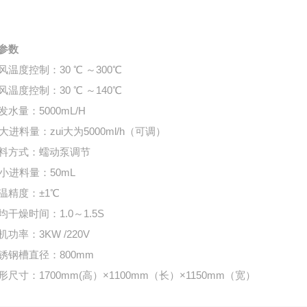
参数
风温度控制：
30
℃ ～
300
℃
风温度控制：
30
℃ ～
140
℃
发水量：
5000mL/H
ui大进料量：zui大为
5000ml/h
（可调）
料方式：蠕动泵调节
ui小进料量：
50mL
温精度：±
1
℃
均干燥时间：
1.0
～
1.5S
机功率：
3KW /220V
锈钢槽直径：
800mm
形尺寸：
1700mm(高）×1100mm（长）×1150mm（宽）