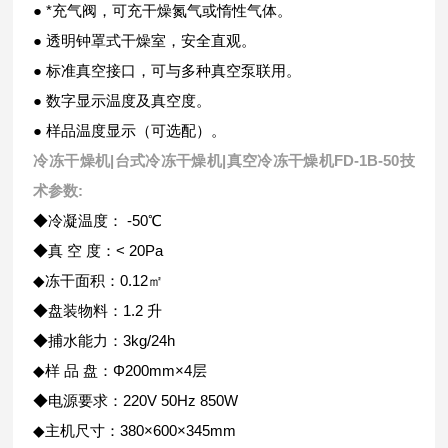
● *充气阀，可充干燥氮气或惰性气体。
● 透明钟罩式干燥室，安全直观。
● 标准真空接口，可与多种真空泵联用。
● 数字显示温度及真空度。
● 样品温度显示（可选配）。
冷冻干燥机|台式冷冻干燥机|真空冷冻干燥机FD-1B-50
技
术参数:
◆冷凝温度： -50℃
◆真 空 度：< 20Pa
◆冻干面积：0.12㎡
◆盘装物料：1.2 升
◆捕水能力：3kg/24h
◆样 品 盘：Φ200mm×4层
◆电源要求：220V 50Hz 850W
◆主机尺寸：380×600×345mm