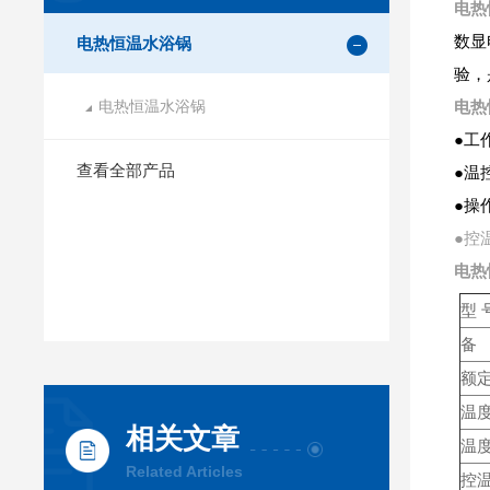
电热
数显
电热恒温水浴锅
验，
电热恒温水浴锅
电热
●工
查看全部产品
●温
●操
●控
电热
型 
备
额定
温度
相关文章
温度
Related Articles
控温