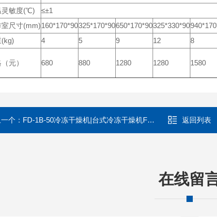
灵敏度(℃)
≤±1
室尺寸(mm)
160*170*90
325*170*90
650*170*90
325*330*90
940*170
(kg)
4
5
9
12
8
格（元）
680
880
1280
1280
1580
上一个：
FD-1B-50冷冻干燥机|台式冷冻干燥机FD-1B-50
返回列表
在线留