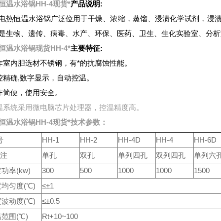
恒温水浴锅HH-4现货*
产品说明:
电热恒温水浴锅广泛位用于干燥、浓缩，蒸馏、浸渍化学试剂，浸渍
是生物、遗传、病毒、水产、环保、医药、卫生、生化实验室、分析
恒温水浴锅现货HH-4*
主要特征:
作室内胆选材不锈钢，有*的抗腐蚀性能。
控精确,数字显示，自动控温。
作简便，使用安全。
温系统采用微电脑芯片处理器，控温精度高。
恒温水浴锅HH-4现货*
技术参数：
号
HH-1
HH-2
HH-4D
HH-4
HH-6D
 注
单孔
双孔
单列四孔
双列四孔
单列六
功率(kw)
300
500
1000
1000
1500
均匀度(℃)
≤±1
波动度(℃)
≤±0.5
范围(℃)
Rt+10~100