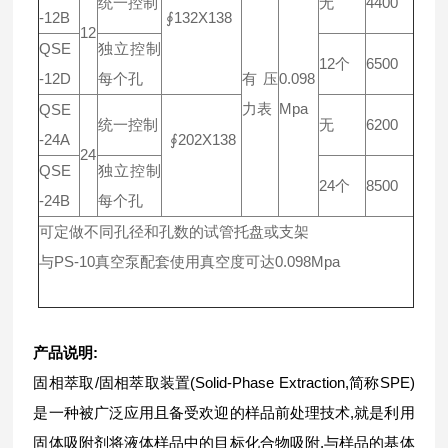
统一控制
无
4400
-12B
∮132X138
12
QSE
独立控制
12个
6500
-12D
每个孔
有压
0.098
力表
Mpa
QSE
统一控制
无
6200
-24A
∮202X138
24
QSE
独立控制
24个
8500
-24B
每个孔
可定做不同孔径和孔数的试管托盘或支架
与PS-10真空泵配套使用真空度可达0.098Mpa
产品说明:
固相萃取/固相萃取装置(Solid-Phase Extraction,简称SPE)
是一种被广泛应用且备受欢迎的样品前处理技术,就是利用
固体吸附剂将液体样品中的目标化合物吸附,与样品的基体