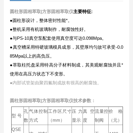
圆柱形固相萃取|方形固相萃取仪
主要特征:
●圆柱形设计，整体密封性能*。
●整机采用有机玻璃制作，耐腐蚀性好。
●与PS-10真空泵配套使用真空度可达0.098Mpa。
●真空槽采用特硬玻璃模具成形，其壁厚均匀故可承受-0.0
85Mpa以上的高负压。
●萃取柱托盘采用特高分子材料制成，其美观耐腐蚀并且*
使用在高压力状态下不变形。
●内部试管架由聚四氟制成故有很高的耐腐蚀。
圆柱形固相萃取|方形固相萃取仪
技术参数：
孔
气体控制
工作区尺寸
压力
真空
流量控
价格
型 号
数
方式
（mm）
显示
度
制阀
（元）
QSE