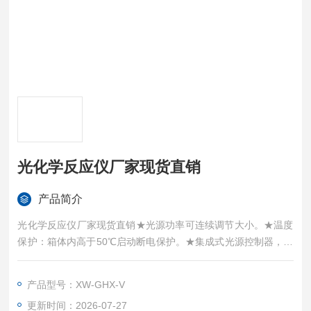
光化学反应仪厂家现货直销
产品简介
光化学反应仪厂家现货直销★光源功率可连续调节大小。★温度
保护：箱体内高于50℃启动断电保护。★集成式光源控制器，可
供汞灯、氙灯、金卤灯等多种光源使用。★汞灯功率调节范围：
100~1000W可连续调节。光化学专用控制器（500W控制器100
产品型号：XW-GHX-V
0W控制器可选）★氙灯功率调节范围：100~1000W可连续调
更新时间：2026-07-27
节。★金卤灯功率调节范围：100~500W可连续调节。★冷却水