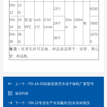
DN-
12
12个
6100
12
位
DN-
24
室温~
≤±0.
0-10
15m
150m
24个
有
7800
24
位
99℃
1℃
L/min
m
m
DN-
36
1070
36个
36
位
0
备注：
试管孔径可定做。样品架适用于：试管、离心
管、样品瓶。
FD-1A-50实验室真空冷冻干燥机厂家型号
上一个：
返回列表
DN-12专业生产水浴氮吹仪|水浴浓缩仪
下一个：