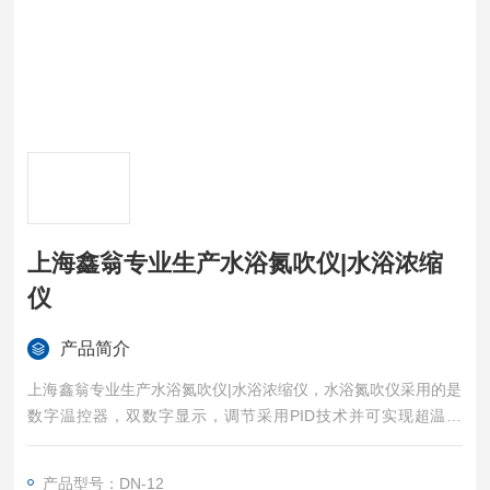
上海鑫翁专业生产水浴氮吹仪|水浴浓缩
仪
产品简介
上海鑫翁专业生产水浴氮吹仪|水浴浓缩仪，水浴氮吹仪采用的是
数字温控器，双数字显示，调节采用PID技术并可实现超温报
警。可能与溶剂接触的部件均采用316不锈钢材料、合金铝并表
面进行塑料喷涂，使用寿命长且清洁方便。整机可放入通风橱中
产品型号：DN-12