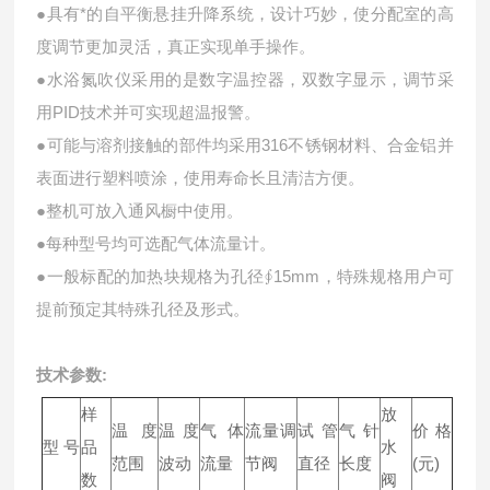
●具有*的自平衡悬挂升降系统，设计巧妙，使分配室的高
度调节更加灵活，真正实现单手操作。
●水浴氮吹仪采用的是数字温控器，双数字显示，调节采
用PID技术并可实现超温报警。
●可能与溶剂接触的部件均采用316不锈钢材料、合金铝并
表面进行塑料喷涂，使用寿命长且清洁方便。
●整机可放入通风橱中使用。
●每种型号均可选配气体流量计。
●一般标配的加热块规格为孔径∮15mm，特殊规格用户可
提前预定其特殊孔径及形式。
技术参数:
样
放
温度
温度
气体
流量调
试管
气针
价格
型 号
品
水
范围
波动
流量
节阀
直径
长度
(元)
数
阀