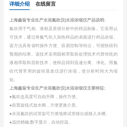
详细介绍
在线留言
上海鑫翁专业生产水浴氮吹仪|水浴浓缩仪
产品说明:
氮吹用于气相、液相及质谱分析中的样品制备。它采用认
可技术，通过将氮气吹入加热样品的表面进行样品浓缩。
该方法具有省时操作方便、容易控制等特点，可很快得到
预期的结果。该技术采用固相萃取前处理技术代替传统的
液相萃取和层析技术，使样品得到迅速分离、净化。用氮
吹代替常用的旋转蒸发仪进行浓缩，使分析时间大为缩
短。
上海鑫翁专业生产水浴氮吹仪|水浴浓缩仪主要特征:
●氮吹盒高度可自由升降，操作方便。
●前置旋纽式放水阀，方便更换介质。
●水浴氮吹的试管架可方便地将试管移出或移入水槽。
●温控精确,数字显示，自动控温。