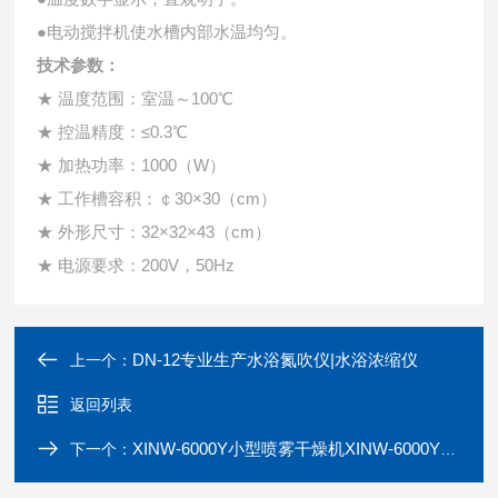
●电动搅拌机使水槽内部水温均匀。
技术参数：
★ 温度范围：室温～100℃
★ 控温精度：≤0.3℃
★ 加热功率：1000（W）
★ 工作槽容积：￠30×30（cm）
★ 外形尺寸：32×32×43（cm）
★ 电源要求：200V，50Hz
DN-12专业生产水浴氮吹仪|水浴浓缩仪
上一个：
返回列表
XINW-6000Y小型喷雾干燥机XINW-6000Y干燥后的成品干粉
下一个：