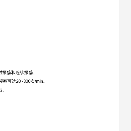
时振荡和连续振荡。
可达20~300次/min。
击。