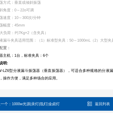
荡方式：垂直或倾斜振荡
斜角度：0～22o可调
荡速度：10～300次/分钟
荡幅度：45mm
ui大负荷：约7Kg×2（含夹具）
液漏斗夹具适用范围：（1）标准型夹具：50～1000mL（2）大型夹具：
配置：
器主机：1台，标准夹具：6个
说明:
NW-LZ6型分液漏斗振荡器（垂直振荡器），可适合多种规格的分
，操作方便，满足多种场合的应用。
上一个：
1000w光源|汞灯|氙灯|金卤灯
返回列表