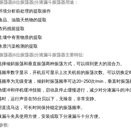
振荡器|6位振荡器|分液漏斗振荡器
用途：
 环境分析前处理的提取操作
 食品、油脂天然物的提取
 农药残留提取
 土壤中有害物质的提取
 水质污染检测的提取
振荡器|6位振荡器|分液漏斗振荡器
主要特征:
选择倾斜振荡和垂直振荡两种振荡方式，可以得到更大的混合力。
荡频率数字显示，开机后可显示上次关机前的振荡次数。可以切换定
荡频率为无级变速，倾斜时振荡频率可达20~250次/min，垂直时振荡频率
动缓冲和停机缓冲技能，启动及停止缓慢进行，减少对分液漏斗的冲
荡时，运行声音在55分贝以下，无噪音，非常安静。
用直流马达，可长时间保持稳定的振荡频率。
液漏斗夹具使用方便，安装或取下分液漏斗十分方便。
参数: