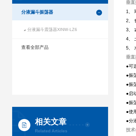
垂直
1、
分液漏斗振荡器
2、
分液漏斗震荡器XINW-LZ6
3、
4、
查看全部产品
5、
垂直
●可
●振
●振
●启
●振
●使
相关文章
●分
技术
Related Articles