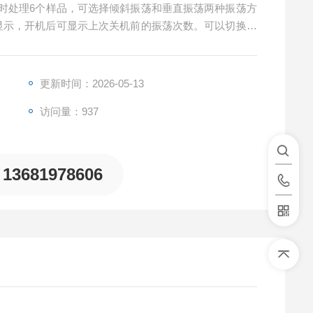
同时处理6个样品，可选择倾斜振荡和垂直振荡两种振荡方
显示，开机后可显示上次关机前的振荡次数。可以切换定
振荡频率可达20~250次/min，垂直时振荡频率可达2
更新时间：2026-05-13
访问量：937
13681978606