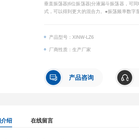
垂直振荡器|6位振荡器|分液漏斗振荡器，可
式，可以得到更大的混合力。●振荡频率数字
时振荡和连续振荡。振荡频率为无级变速，倾斜时
0~300次/min。
产品型号：XINW-LZ6
厂商性质：生产厂家
产品咨询
细介绍
在线留言