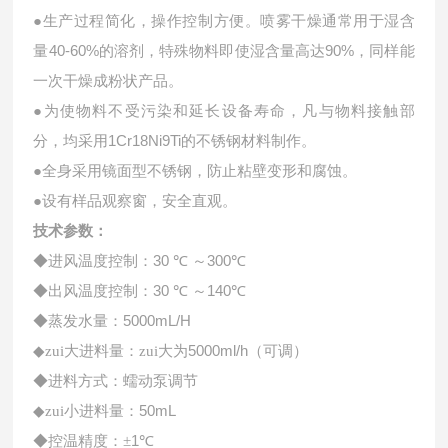
●
生产过程简化，操作控制方便。喷雾干燥通常用于湿含
40-60%
90%
量
的溶剂，特殊物料即使湿含量高达
，同样能
一次干燥成粉状产品。
●
为使物料不受污染和延长设备寿命，凡与物料接触部
1Cr18Ni9Ti
分，均采用
的不锈钢材料制作。
●
全身采用镜面型不锈钢，防止粘壁变形和腐蚀。
●
设有样品观察窗，安全直观。
技术参数：
30
300
◆进风温度控制：
℃
～
℃
30
140
◆出风温度控制：
℃
～
℃
5000mL/H
◆蒸发水量：
5000ml/h
◆zui大进料量：zui大为
（可调）
◆进料方式：蠕动泵调节
50mL
◆zui小进料量：
1
◆控温精度：±
℃