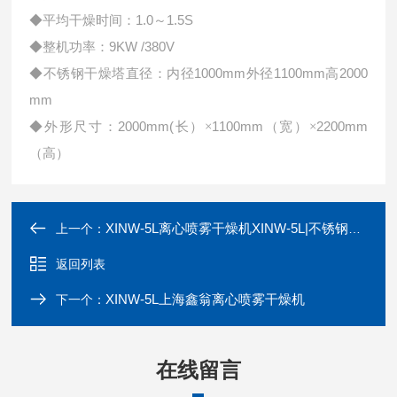
1.0
1.5S
◆平均干燥时间：
～
9KW /380V
◆整机功率：
1000mm
1100mm
2000
◆不锈钢干燥塔直径：内径
外径
高
mm
2000mm(
1100mm
2200mm
◆外形尺寸：
长）×
（宽）×
（高）
XINW-5L离心喷雾干燥机XINW-5L|不锈钢喷雾干燥机
上一个：
返回列表
XINW-5L上海鑫翁离心喷雾干燥机
下一个：
在线留言