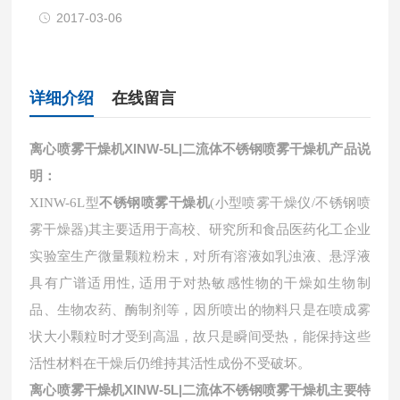
2017-03-06
详细介绍
在线留言
离心喷雾干燥机XINW-5L|二流体不锈钢喷雾干燥机
产品说
明：
XINW-6L
型
不锈钢
喷雾干燥机
(
小型喷雾干燥仪
/
不锈钢
喷
雾干燥器
)
其主要适用于高校、研究所和食品医药化工企业
实验室生产微量颗粒粉末，对所有溶液如乳浊液、悬浮液
具有广谱适用性
,
适用于对热敏感性物的干燥如生物制
品、生物农药、酶制剂等，因所喷出的物料只是在喷成雾
状大小颗粒时才受到高温，故只是瞬间受热，能保持这些
活性材料在干燥后仍维持其活性成份不受破坏。
离心喷雾干燥机XINW-5L|二流体不锈钢喷雾干燥机
主要特