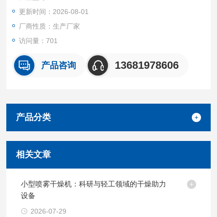
燥。●由于干燥过程是在瞬间完成的，产品的颗粒基本上能保持
更新时间：2026-08-01
液滴近似的球状，产品具有良好的分散性，流动性和溶解性。
厂商性质：生产厂家
访问量：701
13681978606
产品咨询
产品分类
相关文章
小型喷雾干燥机：科研与轻工领域的干燥助力
设备
2026-07-29