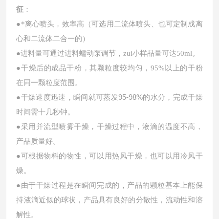
征
：
●
*
离心喷头，
效率高（可选用二流体喷头、也可定制成离
心和二流体二合一的）
●
进料量可通过进料蠕动泵调节，zui小样品量可达
50ml
。
●
干燥后的成品干粉，其颗粒度较均匀，
95%
以上的干粉
在同一颗粒度范围。
95-98%
●
干燥速度迅速，瞬间就可蒸发
的水分，完成干燥
时间需十几秒钟。
●
采用并流型喷雾干燥，干燥过程中，液滴的温度不高，
产品质量好。
●
可根据物料的物性，可以用热风干燥，也可以用冷风干
燥。
●
由于干燥过程是在瞬间完成的，产品的颗粒基本上能保
持液滴近似的球状，产品具有良好的分散性，流动性和溶
解性。