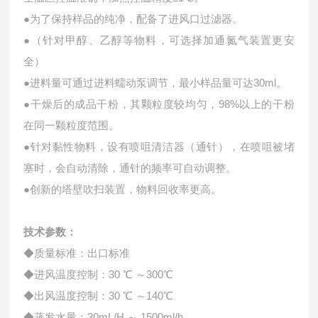
●为了保持样品的纯净，配备了进风口过滤器。
●（针对甲醇、乙醇等物料，可选择加通氮气装置更安
全）
●进料量可通过进料蠕动泵调节，最小样品量可达30ml。
●干燥后的成品干粉，其颗粒度较均匀，98%以上的干粉
在同一颗粒度范围。
●针对黏性物料，设有喷咀清洁器（通针），在喷咀被堵
塞时，会自动清除，通针的频率可自动调整。
●创新的塔壁吹扫装置，物料回收率更高。
技术参数：
◆质量标准：出口标准
◆进风温度控制：30 ℃ ～300℃
◆出风温度控制：30 ℃ ～140℃
◆蒸发水量：30mL/H ～ 1500ml/h