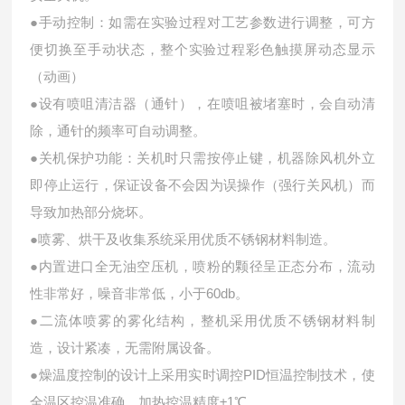
●手动控制：如需在实验过程对工艺参数进行调整，可方
便切换至手动状态，整个实验过程彩色触摸屏动态显示
（动画）
●设有喷咀清洁器（通针），在喷咀被堵塞时，会自动清
除，通针的频率可自动调整。
●关机保护功能：关机时只需按停止键，机器除风机外立
即停止运行，保证设备不会因为误操作（强行关风机）而
导致加热部分烧坏。
●喷雾、烘干及收集系统采用优质不锈钢材料制造。
●内置进口全无油空压机，喷粉的颗径呈正态分布，流动
性非常好，噪音非常低，小于60db。
●二流体喷雾的雾化结构，整机采用优质不锈钢材料制
造，设计紧凑，无需附属设备。
●燥温度控制的设计上采用实时调控PID恒温控制技术，使
全温区控温准确，加热控温精度±1℃。