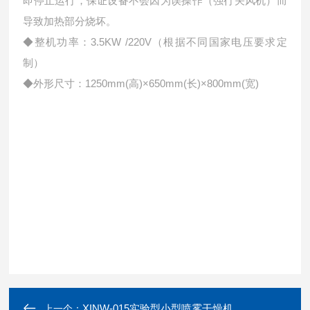
即停止运行，保证设备不会因为误操作（强行关风机）而
导致加热部分烧坏。
◆整机功率：3.5KW /220V（根据不同国家电压要求定
制）
◆外形尺寸：1250mm(高)×650mm(长)×800mm(宽)
XINW-015实验型小型喷雾干燥机
上一个：