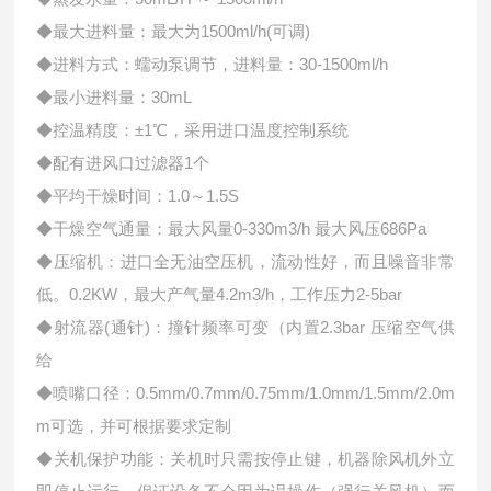
◆最大进料量：最大为1500ml/h(可调)
◆进料方式：蠕动泵调节，进料量：30-1500ml/h
◆最小进料量：30mL
◆控温精度：±1℃，采用进口温度控制系统
◆配有进风口过滤器1个
◆平均干燥时间：1.0～1.5S
◆干燥空气通量：最大风量0-330m3/h 最大风压686Pa
◆压缩机：进口全无油空压机，流动性好，而且噪音非常
低。0.2KW，最大产气量4.2m3/h，工作压力2-5bar
◆射流器(通针)：撞针频率可变（内置2.3bar 压缩空气供
给
◆喷嘴口径：0.5mm/0.7mm/0.75mm/1.0mm/1.5mm/2.0m
m可选，并可根据要求定制
◆关机保护功能：关机时只需按停止键，机器除风机外立