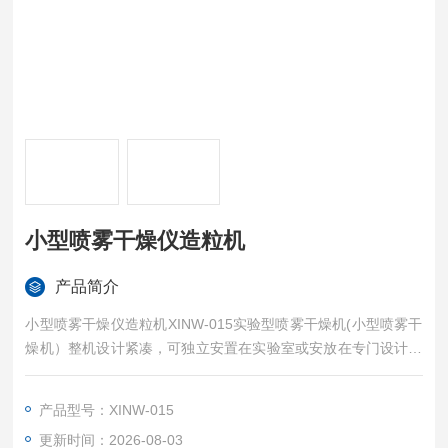
小型喷雾干燥仪造粒机
产品简介
小型喷雾干燥仪造粒机XINW-015实验型喷雾干燥机(小型喷雾干
燥机）整机设计紧凑，可独立安置在实验室或安放在专门设计的
不锈钢机架上，自成一体，无需其他设施即可运行。一键式开
机，彩色大液晶触摸屏操作，可采用自动或人工监控两种运行模
产品型号：XINW-015
式，方便操作和实验过程的监控。是目前体积最小，噪音最小，
更新时间：2026-08-03
干燥效果非常出色的一款喷雾干燥机。