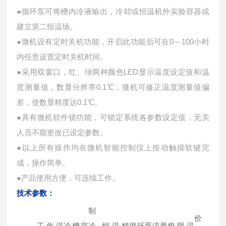
●循环泵可将槽内冷液输出，冷却或恒温机外实验容器或
建立第二恒温场。
●微机设有定时关机功能，开启此功能后可在0～100小时
内任意设置定时关机时间。
●采用双窗口，红、绿两种颜色LED显示温度设定值和温
度测量值，数显分辨率0.1℃，微机可修正温度测量值偏
差，使数显精度达0.1℃。
●具有微机软件锁功能，可锁定系统各参数设定值，无关
人员不能更改已设定参数。
●以上所有操作均在微机智能控制仪上按动触摸软键完
成，操作简单。
●产品使用方便，可连续工作。
技术参数：
制
价
工作温
冷槽容
冷
恒温精
循环泵流量
极限温