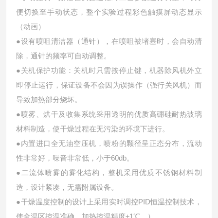
便切换至手动状态，整个实验过程彩色触摸屏动态显示
（动画）
●设有喷咀清洁器（通针），在喷咀被堵塞时，会自动清
除，通针的频率可自动调整。
●关机保护功能：关机时只需按停止键，机器除风机外立
即停止运行，保证设备不会因为误操作（强行关风机）而
导致加热部分烧坏。
●喷雾、烘干及收集系统采用透明的优质高硼硅耐热玻璃
材料制造，使干燥过程在无污染的环境下进行。
●内置进口全无油空压机，喷粉的颗径呈正态分布，流动
性非常好，噪音非常低，小于60db。
●二流体喷雾的雾化结构，整机采用优质不锈钢材料制
造，设计紧凑，无需附属设备。
●干燥温度控制的设计上采用实时调控PID恒温控制技术，
使全温区控温准确，加热控温精度±1℃。
）