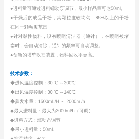
●进料量可通过进料蠕动泵调节，最小样品量可达50ml。
●干燥后的成品干粉，其颗粒度较均匀，95%以上的干粉
在同一颗粒度范围。
●针对黏性物料，设有喷咀清洁器（通针），在喷咀被堵
塞时，会自动清除，通针的频率可自动调整。
●创新的塔壁吹扫装置，物料回收率更高。
技术参数：
◆进风温度控制：30 ℃ ～300℃
◆出风温度控制：30 ℃ ～140℃
◆蒸发水量：1500mL/H ～ 2000ml/h
◆最大进料量：最大为2000ml/h（可调）
◆进料方式：蠕动泵调节
◆最小进料量：50mL
◆控温精度：±1℃