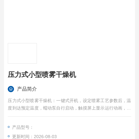
压力式小型喷雾干燥机
产品简介
压力式小型喷雾干燥机：一键式开机，设定喷雾工艺参数后，温
度到达预定温度，蠕动泵自行启动，触摸屏上显示运行动画，运
行流程清晰显示；关机时只需按停止键，机器自动安全关机。●
手动控制：如需在实验过程对工艺参数进行调整，可方便切换至
产品型号：
手动状态，整个实验过程彩色触摸屏动态显示（动画）●设有喷
更新时间：2026-08-03
咀清洁器（通针），在喷咀被堵塞时，会自动清除，通针的频率