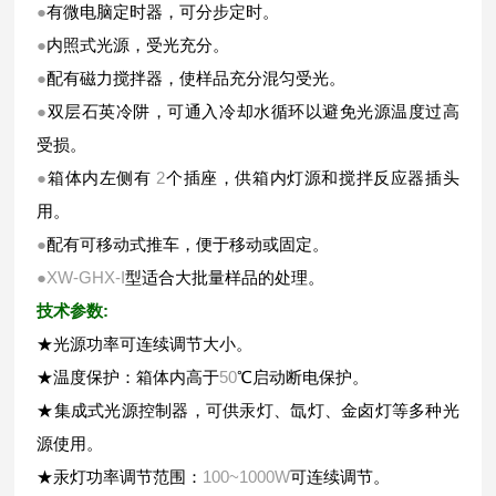
●
有微电脑定时器，可分步定时。
●
内照式光源，受光充分。
●
配有磁力搅拌器，使样品充分混匀受光。
●
双层石英冷阱，可通入冷却水循环以避免光源温度过高
受损。
●
箱体内左侧有
2
个插座，供箱内灯源和搅拌反应器插头
用。
●
配有可移动式推车，便于移动或固定。
●XW-GHX-I
型适合大批量样品的处理。
:
技术参数
★光源功率可连续调节大小。
★温度保护：箱体内高于
50
℃启动断电保护。
★集成式光源控制器，可供汞灯、氙灯、金卤灯等多种光
源使用。
★汞灯功率调节范围：
100~1000W
可连续调节。