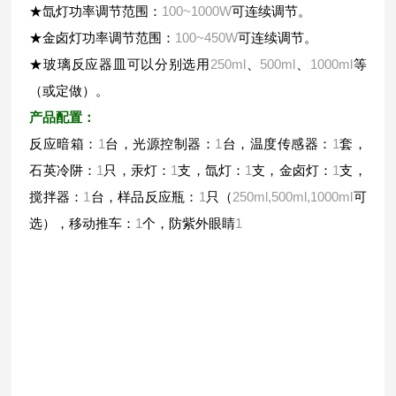
★氙灯功率调节范围：
100~1000W
可连续调节。
★金卤灯功率调节范围：
100~450W
可连续调节。
★玻璃反应器皿可以分别选用
250ml
、
500ml
、
1000ml
等
（或定做）。
产品配置：
1
1
1
反应暗箱：
台，光源控制器：
台，温度传感器：
套，
1
1
1
1
石英冷阱：
只，汞灯：
支，氙灯：
支，金卤灯：
支，
1
1
250ml,500ml,1000ml
搅拌器：
台，样品反应瓶：
只（
可
1
1
选），移动推车：
个，防紫外眼睛