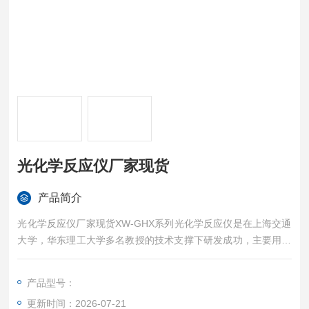
光化学反应仪厂家现货
产品简介
光化学反应仪厂家现货XW-GHX系列光化学反应仪是在上海交通
大学，华东理工大学多名教授的技术支撑下研发成功，主要用于
研究气相或液相介质、固定或流动体系、紫外光或模拟可见光
照、以及反应容器是否负载TiO2光催化剂等条件下的光化学反应
产品型号：
更新时间：2026-07-21