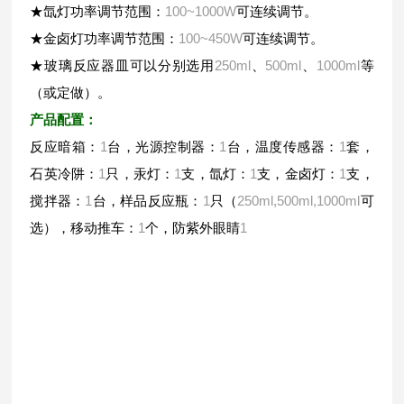
★
氙灯功率调节范围：
100~1000W
可连续调节。
★
金卤灯功率调节范围：
100~450W
可连续调节。
★
玻璃反应器皿可以分别选用
250ml
、
500ml
、
1000ml
等
（或定做）。
产品配置：
1
1
1
反应暗箱：
台，光源控制器：
台，温度传感器：
套，
1
1
1
1
石英冷阱：
只，汞灯：
支，氙灯：
支，金卤灯：
支，
1
1
250ml,500ml,1000ml
搅拌器：
台，样品反应瓶：
只（
可
1
1
选），移动推车：
个，防紫外眼睛