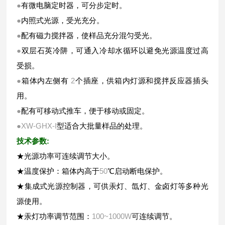
●
有微电脑定时器，可分步定时。
●
内照式光源，受光充分。
●
配有磁力搅拌器，使样品充分混匀受光。
●
双层石英冷阱，可通入冷却水循环以避免光源温度过高
受损。
●
箱体内左侧有
2
个插座，供箱内灯源和搅拌反应器插头
用。
●
配有可移动式推车，便于移动或固定。
●XW-GHX-I
型适合大批量样品的处理。
:
技术参数
★
光源功率可连续调节大小。
★
温度保护：箱体内高于
50
℃
启动断电保护。
★
集成式光源控制器，可供汞灯、氙灯、金卤灯等多种光
源使用。
★
汞灯功率调节范围：
100~1000W
可连续调节。