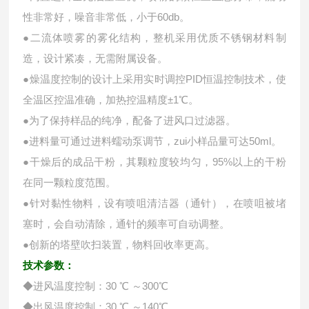
性非常好，噪音非常低，小于60db。
●二流体喷雾的雾化结构，整机采用优质不锈钢材料制
造，设计紧凑，无需附属设备。
●燥温度控制的设计上采用实时调控PID恒温控制技术，使
全温区控温准确，加热控温精度±1℃。
●为了保持样品的纯净，配备了进风口过滤器。
●进料量可通过进料蠕动泵调节，zui小样品量可达50ml。
●干燥后的成品干粉，其颗粒度较均匀，95%以上的干粉
在同一颗粒度范围。
●针对黏性物料，设有喷咀清洁器（通针），在喷咀被堵
塞时，会自动清除，通针的频率可自动调整。
●创新的塔壁吹扫装置，物料回收率更高。
技术参数：
◆进风温度控制：30 ℃ ～300℃
◆出风温度控制：30 ℃ ～140℃