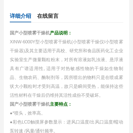
详细介绍
在线留言
国产小型喷雾干燥机
产品说明：
XINW-6000Y型小型喷雾干燥机(小型喷雾干燥仪/小型喷雾
干燥器)及其主要适用于高校、研究所和食品医药化工企业
实验室生产微量颗粒粉末，对所有溶液如乳浊液、悬浮液
具有广谱适用性, 适用于对热敏感性物的干燥如生物制
品、生物农药、酶制剂等，因所喷出的物料只是在喷成雾
状大小颗粒时才受到高温，故只是瞬间受热，能保持这些
活性材料在干燥后仍维持其活性成份不受破坏。
国产小型喷雾干燥机
主要特点：
●*喷头，效率高。
●彩色LCD触摸屏参数显示：进风口温度/出风口温度/蠕动
泵转速 /风量/通针频率。