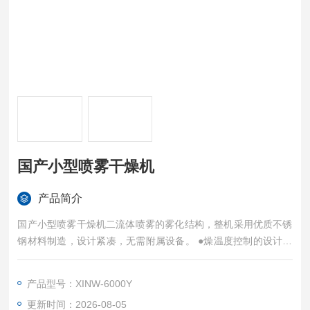
国产小型喷雾干燥机
产品简介
国产小型喷雾干燥机二流体喷雾的雾化结构，整机采用优质不锈
钢材料制造，设计紧凑，无需附属设备。 ●燥温度控制的设计上
采用实时调控PID恒温控制技术，使全温区控温准确，加热控温
精度±1℃。●为了保持样品的纯净，配备了进风口过滤器。●进料
产品型号：XINW-6000Y
量可通过进料蠕动泵调节，Z小样品量可达50ml。●干燥后的成
更新时间：2026-08-05
品干粉，其颗粒度较均匀，95%以上的干粉在同一颗粒度范围。